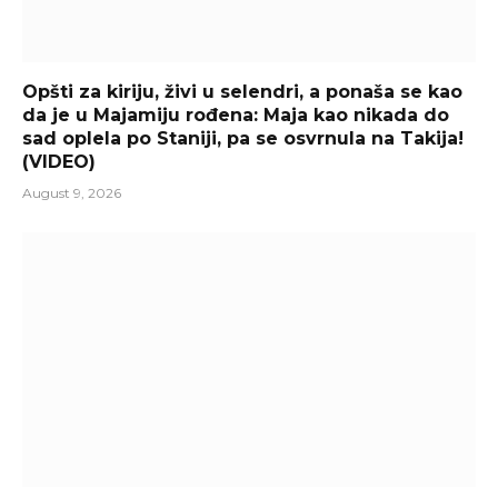
Opšti za kiriju, živi u selendri, a ponaša se kao
da je u Majamiju rođena: Maja kao nikada do
sad oplela po Staniji, pa se osvrnula na Takija!
(VIDEO)
August 9, 2026