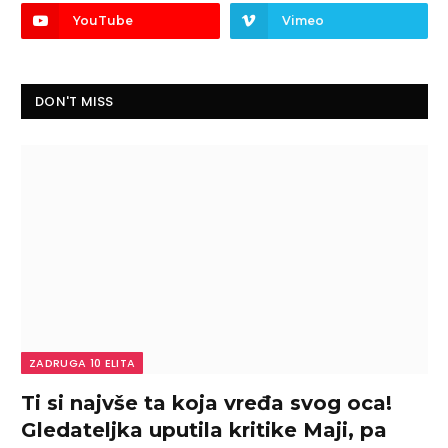
YouTube
Vimeo
DON'T MISS
ZADRUGA 10 ELITA
Ti si najvše ta koja vređa svog oca!
Gledateljka uputila kritike Maji, pa