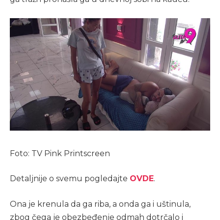
Foto: TV Pink Printscreen
Detaljnije o svemu pogledajte
OVDE
.
Ona je krenula da ga riba, a onda ga i uštinula,
zbog čega je obezbeđenje odmah dotrčalo i