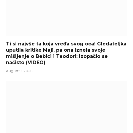
Ti si najvše ta koja vređa svog oca! Gledateljka
uputila kritike Maji, pa ona iznela svoje
mišljenje o Bebici i Teodori: Izopačio se
načisto (VIDEO)
August 9, 2026