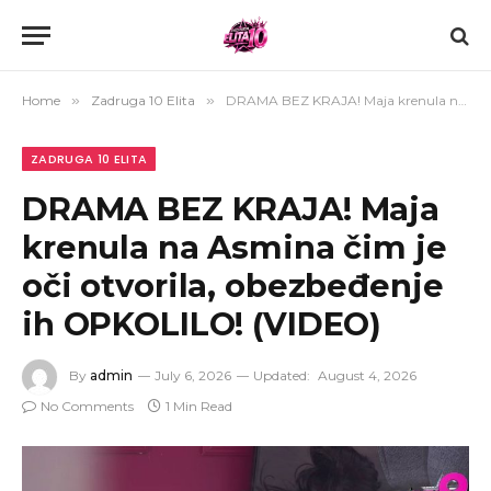
Home
»
Zadruga 10 Elita
»
DRAMA BEZ KRAJA! Maja krenula na Asmina čim je oči otvorila, obezbeđenje ih OPKOLILO! (VIDEO)
ZADRUGA 10 ELITA
DRAMA BEZ KRAJA! Maja
krenula na Asmina čim je
oči otvorila, obezbeđenje
ih OPKOLILO! (VIDEO)
By
admin
July 6, 2026
Updated:
August 4, 2026
No Comments
1 Min Read