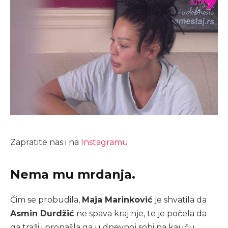
Zapratite nas i na
Instagramu
Nema mu mrdanja.
Čim se probudila,
Maja Marinković
je shvatila da
Asmin Durdžić
ne spava kraj nje, te je počela da
ga traži i pronašla ga u dnevnoj sobi na kauču.