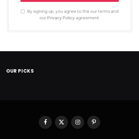
By signing up, you agree to the our terms and
our
Privacy Policy
agreement.
OUR PICKS
Facebook
X
Instagram
Pinterest
(Twitter)