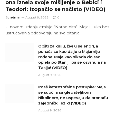
ona iznela svoje mišljenje o Bebici i
Teodori: Izopačio se načisto (VIDEO)
By
admin
August 9, 2026
0
U novom izdanju emisije ”Narod pita”, Maja i Luka bez
ustručavanja odgovaraju na sva pitanja…
Opšti za kiriju, živi u selendri, a
ponaša se kao da je u Majamiju
rođena: Maja kao nikada do sad
oplela po Staniji, pa se osvrnula na
Takija! (VIDEO)
August 9, 2026
Imaš katastrofalne postupke: Maja
se suočila sa gledateljkom
Nikolinom, ne uspevaju da pronađu
zajednički jezik! (VIDEO)
August 9, 2026