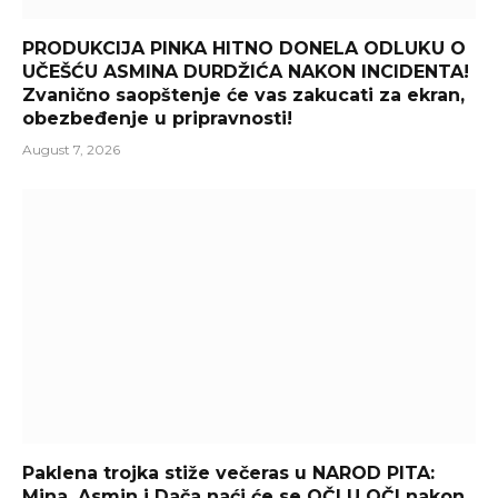
PRODUKCIJA PINKA HITNO DONELA ODLUKU O
UČEŠĆU ASMINA DURDŽIĆA NAKON INCIDENTA!
Zvanično saopštenje će vas zakucati za ekran,
obezbeđenje u pripravnosti!
August 7, 2026
Paklena trojka stiže večeras u NAROD PITA:
Mina, Asmin i Dača naći će se OČI U OČI nakon