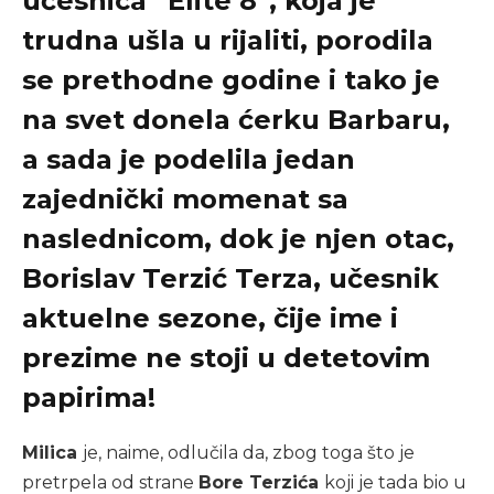
učesnica “Elite 8”, koja je
trudna ušla u rijaliti, porodila
se prethodne godine i tako je
na svet donela ćerku Barbaru,
a sada je podelila jedan
zajednički momenat sa
naslednicom, dok je njen otac,
Borislav Terzić Terza, učesnik
aktuelne sezone, čije ime i
prezime ne stoji u detetovim
papirima!
Milica
je, naime, odlučila da, zbog toga što je
pretrpela od strane
Bore Terzića
koji je tada bio u