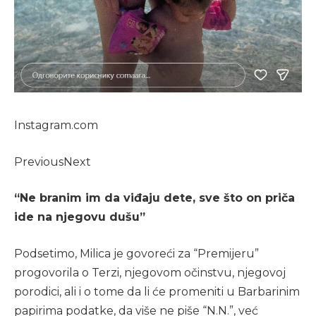
Instagram.com
Previous
Next
“Ne branim im da viđaju dete, sve što on priča
ide na njegovu dušu”
Podsetimo, Milica je govoreći za “Premijeru”
progovorila o Terzi, njegovom očinstvu, njegovoj
porodici, ali i o tome da li će promeniti u Barbarinim
papirima podatke, da više ne piše “N.N.”, već