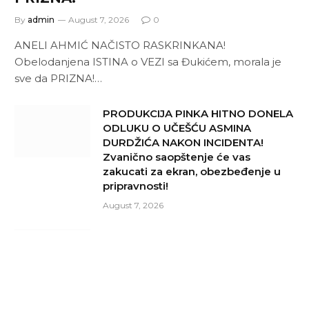
By
admin
August 7, 2026
0
ANELI AHMIĆ NAČISTO RASKRINKANA!
Obelodanjena ISTINA o VEZI sa Đukićem, morala je
sve da PRIZNA!…
PRODUKCIJA PINKA HITNO DONELA
ODLUKU O UČEŠĆU ASMINA
DURDŽIĆA NAKON INCIDENTA!
Zvanično saopštenje će vas
zakucati za ekran, obezbeđenje u
pripravnosti!
August 7, 2026
Paklena trojka stiže večeras u
NAROD PITA: Mina, Asmin i Dača
naći će se OČI U OČI nakon Elite 9,
vreme je da se svedu računi
August 7, 2026