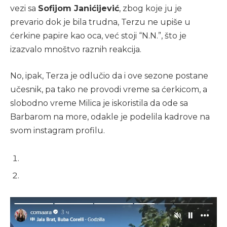
vezi sa
Sofijom Janićijević
, zbog koje ju je
prevario dok je bila trudna, Terzu ne upiše u
ćerkine papire kao oca, već stoji “N.N.”, što je
izazvalo mnoštvo raznih reakcija.
No, ipak, Terza je odlučio da i ove sezone postane
učesnik, pa tako ne provodi vreme sa ćerkicom, a
slobodno vreme Milica je iskoristila da ode sa
Barbarom na more, odakle je podelila kadrove na
svom instagram profilu.