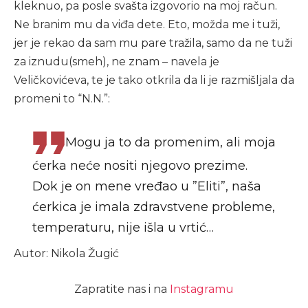
kleknuo, pa posle svašta izgovorio na moj račun.
Ne branim mu da viđa dete. Eto, možda me i tuži,
jer je rekao da sam mu pare tražila, samo da ne tuži
za iznudu(smeh), ne znam – navela je
Veličkovićeva, te je tako otkrila da li je razmišljala da
promeni to “N.N.”:
Mogu ja to da promenim, ali moja
ćerka neće nositi njegovo prezime.
Dok je on mene vređao u ”Eliti”, naša
ćerkica je imala zdravstvene probleme,
temperaturu, nije išla u vrtić…
Autor: Nikola Žugić
Zapratite nas i na
Instagramu