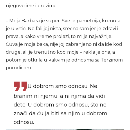
njegovo ime i prezime.
– Moja Barbara je super. Sve je pametnija, krenula
je u vrtić. Ne fali joj ništa, srećna sam jer je zdravi i
prava, a kako vreme prolazi, to mi je najvažnije.
Čuva je moja baka, nije joj zabranjeno ni da ide kod
druge, ali je trenutno kod moje – rekla je ona, a
potom je otkrila u kakvim je odnosima sa Terzinom
porodicom:
U dobrom smo odnosu. Ne
branim ni njemu, a ni njima da vidi
dete. U dobrom smo odnosu, što ne
znači da ću ja biti sa njim u dobrom
odnosu.