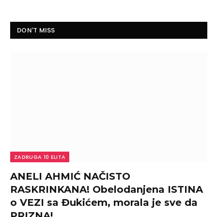
DON'T MISS
ZADRUGA 10 ELITA
ANELI AHMIĆ NAČISTO
RASKRINKANA! Obelodanjena ISTINA
o VEZI sa Đukićem, morala je sve da
PRIZNA!