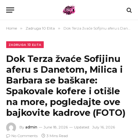
Home
»
Zadruga 10 Elita
»
Dok Terza žvaće Sofijinu aferu s Danetom, Milica i Barbara se baškare: Spakovale kofere i otišle na more, pogledajte ove bajkovite kadrove (FOTO)
ZADRUGA 10 ELITA
Dok Terza žvaće Sofijinu
aferu s Danetom, Milica i
Barbara se baškare:
Spakovale kofere i otišle
na more, pogledajte ove
bajkovite kadrove (FOTO)
By
admin
June 18, 2026
Updated:
July 16, 2026
No Comments
3 Mins Read