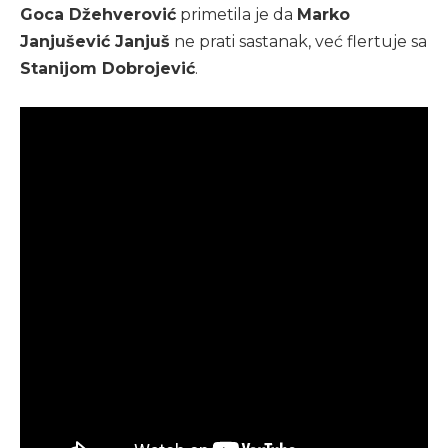
Goca Džehverović
primetila je da
Marko
Janjušević Janjuš
ne prati sastanak, već flertuje sa
Stanijom Dobrojević
.