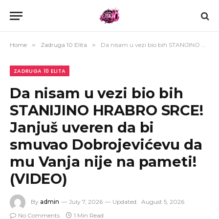
Home
»
Zadruga 10 Elita
»
Da nisam u vezi bio bih STANIJINO HRABRO SRCE! Janjuš uveren da bi smuvao Dobrojevićevu da mu Vanja nije na pameti! (VIDEO)
ZADRUGA 10 ELITA
Da nisam u vezi bio bih
STANIJINO HRABRO SRCE!
Janjuš uveren da bi
smuvao Dobrojevićevu da
mu Vanja nije na pameti!
(VIDEO)
By
admin
July 7, 2026
Updated:
August 5, 2026
No Comments
1 Min Read