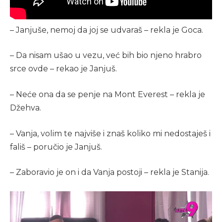
– Janjuše, nemoj da joj se udvaraš – rekla je Goca.
– Da nisam ušao u vezu, već bih bio njeno hrabro
srce ovde – rekao je Janjuš.
– Neće ona da se penje na Mont Everest – rekla je
Džehva.
– Vanja, volim te najviše i znaš koliko mi nedostaješ i
fališ – poručio je Janjuš.
– Zaboravio je on i da Vanja postoji – rekla je Stanija.