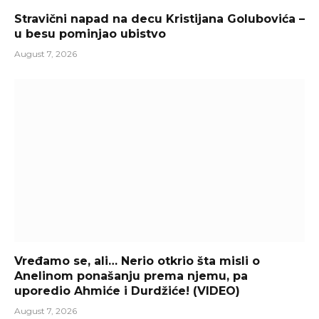
Stravični napad na decu Kristijana Golubovića –
u besu pominjao ubistvo
August 7, 2026
Vređamo se, ali… Nerio otkrio šta misli o
Anelinom ponašanju prema njemu, pa
uporedio Ahmiće i Durdžiće! (VIDEO)
August 7, 2026