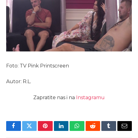
Foto: TV Pink Printscreen
Autor: R.L.
Zapratite nas i na
Instagramu
Facebook
Twitter
Pinterest
LinkedIn
WhatsApp
Reddit
Tumblr
Email