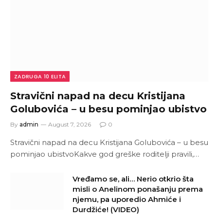
ZADRUGA 10 ELITA
Stravični napad na decu Kristijana
Golubovića – u besu pominjao ubistvo
By
admin
August 7, 2026
0
Stravični napad na decu Kristijana Golubovića – u besu
pominjao ubistvoKakve god greške roditelji pravili,…
Vređamo se, ali… Nerio otkrio šta
misli o Anelinom ponašanju prema
njemu, pa uporedio Ahmiće i
Durdžiće! (VIDEO)