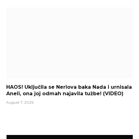
HAOS! Uključila se Neriova baka Nada i urnisala
Aneli, ona joj odmah najavila tužbe! (VIDEO)
August 7, 2026