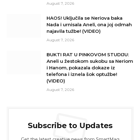
August 7, 2026
HAOS! Uključila se Neriova baka
Nada i urnisala Aneli, ona joj odmah
najavila tužbe! (VIDEO)
August 7, 2026
BUKTI RAT U PINKOVOM STUDIJU:
Aneli u žestokom sukobu sa Neriom
i Hanom, pokazala dokaze iz
telefona i iznela šok optužbe!
(VIDEO)
August 7, 2026
Subscribe to Updates
Get the latest creative news from SmartMag