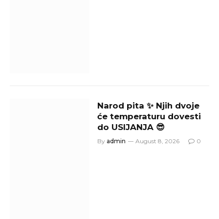
Narod pita ✨ Njih dvoje
će temperaturu dovesti
do USIJANJA 😎
By
admin
August 8, 2026
0