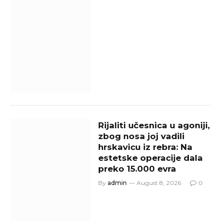
Rijaliti učesnica u agoniji,
zbog nosa joj vadili
hrskavicu iz rebra: Na
estetske operacije dala
preko 15.000 evra
By
admin
August 8, 2026
0