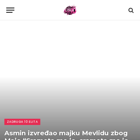
ZADRUGA 10 ELITA
Asmin izvređao majku Mevlidu zbog