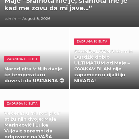
Maje “Sramota me je, sramota me je
kad me zovu da mi jave…”
admin
August 8, 2026
ZADRUGA 10 ELITA
SKANDALOZNO! Asmin
Durdžić dobio
ZADRUGA 10 ELITA
ULTIMATUM od Maje –
Narod pita ✨ Njih dvoje
OVAKAV BLAM nije
će temperaturu
zapamćen u rijalitiju
dovesti do USIJANJA 😎
NIKADA!
ZADRUGA 10 ELITA
Večeras u ‘Narod pita’
stižu njih dvoje: Maja
Marinković i Luka
Vujović spremni da
odgovore na VAŠA