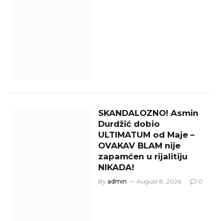
SKANDALOZNO! Asmin
Durdžić dobio
ULTIMATUM od Maje –
OVAKAV BLAM nije
zapamćen u rijalitiju
NIKADA!
By
admin
August 8, 2026
0