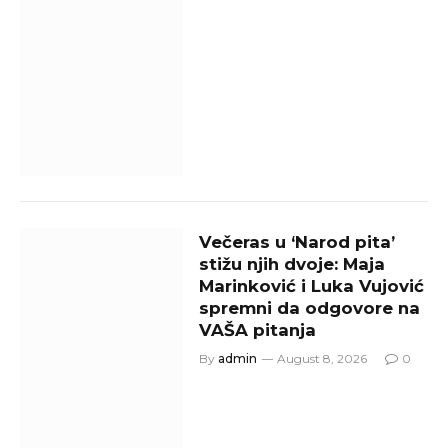
Večeras u ‘Narod pita’
stižu njih dvoje: Maja
Marinković i Luka Vujović
spremni da odgovore na
VAŠA pitanja
By
admin
August 8, 2026
0