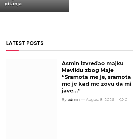
pitanja
LATEST POSTS
Asmin izvređao majku
Mevlidu zbog Maje
“Sramota me je, sramota
me je kad me zovu da mi
jave…”
By
admin
August 8, 2026
0