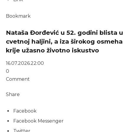
Bookmark
Nataša Đorđević u 52. godini blista u
cvetnoj haljini, a iza širokog osmeha
krije užasno životno iskustvo
16.07.2026.
22:00
0
Comment
Share
Facebook
Facebook Messenger
Twitter