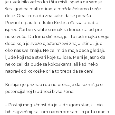
je uvek bilo važno ko i šta misli. Ispada da sam je
šest godina maltretirao, a možda čekamo treće
dete. Ona treba da zna kako da se ponaša.
Povucite paralelu kako Kristina đuska u pabu
ispred Čorbe i vratite snimak sa koncerta od pre
neko veče. Da li ima sličnosti, je l to radi majka dvoje
dece koja je sveže ojađena? Svi znaju istinu, ljudi
oko nas sve znaju. Ne želim da moja deca gledaju
ljude koji rade stvari koje su loše. Meni je jasno da
neko želi da bude sa kokoškama, ali kad neko
napravi od kokoške orla to treba da se ceni.
Kristijan je priznao i da ne prestaje da razmišlja o
potencijalnoj trudnoći bivše žene.
– Postoji mogućnost da je u drugom stanju i bio
bih najsrećniji, sa tom namerom sam tri puta uradio