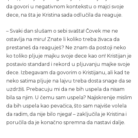
da govori u negativnom kontekstu o majci svoje
dece, na šta je Kristina sada odlučila da reaguje.
– Svaki dan slušam o sebi svašta! Čovek me ne
ostavlja na miru! Znate li koliko treba živaca da
prestaneš da reaguješ? Ne znam da postoji neko
ko toliko pljuje majku svoje dece kao on! Kristijan je
postavio standard i rekord u pljuvanju majke svoje
dece. Izbegavam da govorim o Kristijanu, ali kad te
neko satima pljuje na lajvu treba dosta snage da se
uzdržiš. Prebacuju mi da ne bih uspela da nisam
bila sa njim. U čemu sam uspela? Najiskrenije mislim
da bih uspela kao pevačica, što sam najviše volela
da radim, da nije bilo njega! – zaključila je Kristina i
poručila da je konačno spremna da nastavi dalje.