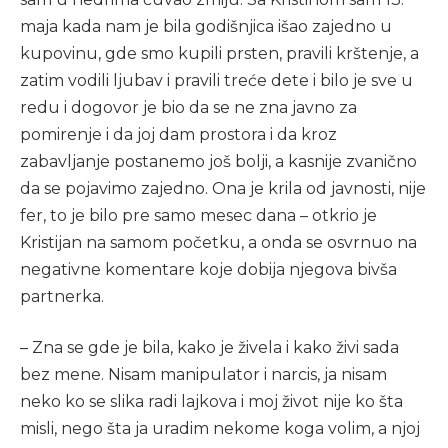
maja kada nam je bila godišnjica išao zajedno u
kupovinu, gde smo kupili prsten, pravili krštenje, a
zatim vodili ljubav i pravili treće dete i bilo je sve u
redu i dogovor je bio da se ne zna javno za
pomirenje i da joj dam prostora i da kroz
zabavljanje postanemo još bolji, a kasnije zvanično
da se pojavimo zajedno. Ona je krila od javnosti, nije
fer, to je bilo pre samo mesec dana – otkrio je
Kristijan na samom početku, a onda se osvrnuo na
negativne komentare koje dobija njegova bivša
partnerka.
– Zna se gde je bila, kako je živela i kako živi sada
bez mene. Nisam manipulator i narcis, ja nisam
neko ko se slika radi lajkova i moj život nije ko šta
misli, nego šta ja uradim nekome koga volim, a njoj