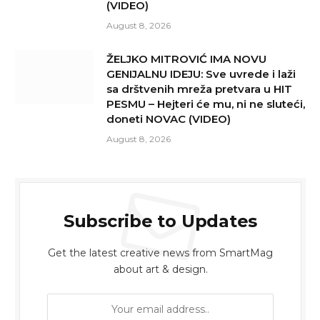
(VIDEO)
August 8, 2026
ŽELJKO MITROVIĆ IMA NOVU
GENIJALNU IDEJU: Sve uvrede i laži
sa drštvenih mreža pretvara u HIT
PESMU – Hejteri će mu, ni ne sluteći,
doneti NOVAC (VIDEO)
August 8, 2026
Subscribe to Updates
Get the latest creative news from SmartMag
about art & design.