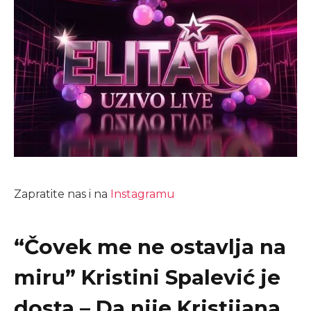
Zapratite nas i na
Instagramu
“Čovek me ne ostavlja na
miru” Kristini Spalević je
dosta – Da nije Kristijana