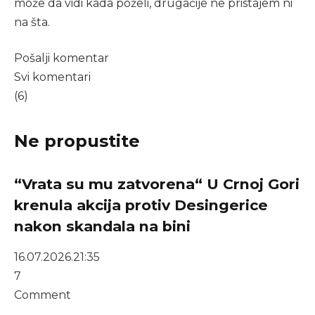
može da vidi kada poželi, drugačije ne pristajem ni
na šta.
Pošalji komentar
Svi komentari
(6)
Ne propustite
“Vrata su mu zatvorena“ U Crnoj Gori
krenula akcija protiv Desingerice
nakon skandala na bini
16.07.2026.
21:35
7
Comment