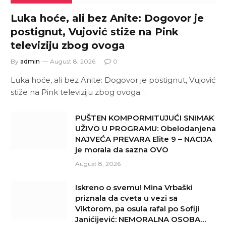
Luka hoće, ali bez Anite: Dogovor je
postignut, Vujović stiže na Pink
televiziju zbog ovoga
By
admin
August 8, 2026
0
Luka hoće, ali bez Anite: Dogovor je postignut, Vujović
stiže na Pink televiziju zbog ovoga…
PUŠTEN KOMPORMITUJUĆI SNIMAK
UŽIVO U PROGRAMU: Obelodanjena
NAJVEĆA PREVARA Elite 9 – NACIJA
je morala da sazna OVO
August 8, 2026
Iskreno o svemu! Mina Vrbaški
priznala da cveta u vezi sa
Viktorom, pa osula rafal po Sofiji
Janićijević: NEMORALNA OSOBA…