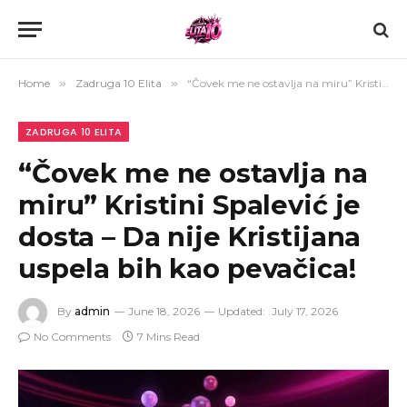
Home
»
Zadruga 10 Elita
»
“Čovek me ne ostavlja na miru” Kristini Spalević je dosta – Da nije Kristijana uspela bih kao pevačica!
ZADRUGA 10 ELITA
“Čovek me ne ostavlja na
miru” Kristini Spalević je
dosta – Da nije Kristijana
uspela bih kao pevačica!
By
admin
June 18, 2026
Updated:
July 17, 2026
No Comments
7 Mins Read