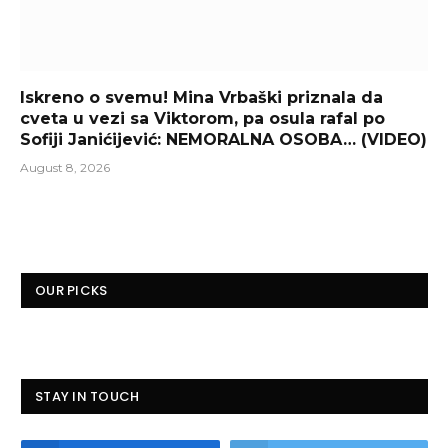
Iskreno o svemu! Mina Vrbaški priznala da
cveta u vezi sa Viktorom, pa osula rafal po
Sofiji Janićijević: NEMORALNA OSOBA… (VIDEO)
August 8, 2026
OUR PICKS
STAY IN TOUCH