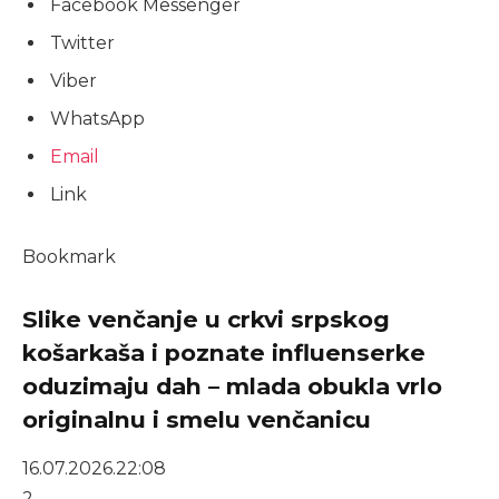
Facebook Messenger
Twitter
Viber
WhatsApp
Email
Link
Bookmark
Slike venčanje u crkvi srpskog
košarkaša i poznate influenserke
oduzimaju dah – mlada obukla vrlo
originalnu i smelu venčanicu
16.07.2026.
22:08
2