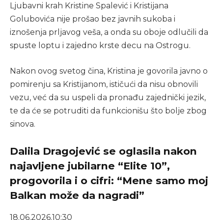
Ljubavni krah Kristine Spalević i Kristijana
Golubovića nije prošao bez javnih sukoba i
iznošenja prljavog veša, a onda su oboje odlučili da
spuste loptu i zajedno krste decu na Ostrogu.
Nakon ovog svetog čina, Kristina je govorila javno o
pomirenju sa Kristijanom, ističući da nisu obnovili
vezu, već da su uspeli da pronađu zajednički jezik,
te da će se potruditi da funkcionišu što bolje zbog
sinova.
Dalila Dragojević se oglasila nakon
najavljene jubilarne “Elite 10”,
progovorila i o cifri: “Mene samo moj
Balkan može da nagradi”
18.06.2026.
10:30