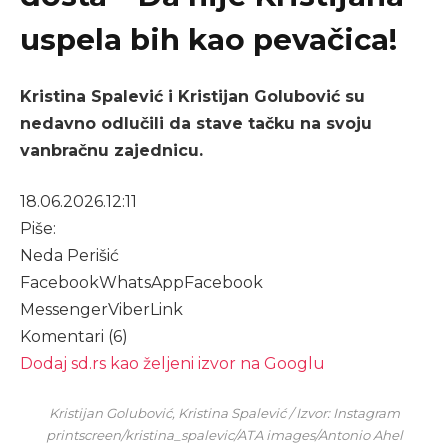
uspela bih kao pevačica!
Kristina Spalević i Kristijan Golubović su
nedavno odlučili da stave tačku na svoju
vanbračnu zajednicu.
18.06.2026.
12:11
Piše:
Neda Perišić
Facebook
WhatsApp
Facebook
Messenger
Viber
Link
Komentari (6)
Dodaj sd.rs kao željeni izvor na Googlu
Kristijan Golubović, Kristina Spalević / Izvor: Instagram
printscreen/kristina_spalevic/ATA images/Antonio Ahel