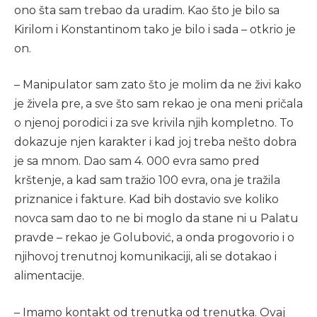
ono šta sam trebao da uradim. Kao što je bilo sa
Kirilom i Konstantinom tako je bilo i sada – otkrio je
on.
– Manipulator sam zato što je molim da ne živi kako
je živela pre, a sve što sam rekao je ona meni pričala
o njenoj porodici i za sve krivila njih kompletno. To
dokazuje njen karakter i kad joj treba nešto dobra
je sa mnom. Dao sam 4. 000 evra samo pred
krštenje, a kad sam tražio 100 evra, ona je tražila
priznanice i fakture. Kad bih dostavio sve koliko
novca sam dao to ne bi moglo da stane ni u Palatu
pravde – rekao je Golubović, a onda progovorio i o
njihovoj trenutnoj komunikaciji, ali se dotakao i
alimentacije.
– Imamo kontakt od trenutka od trenutka. Ovaj