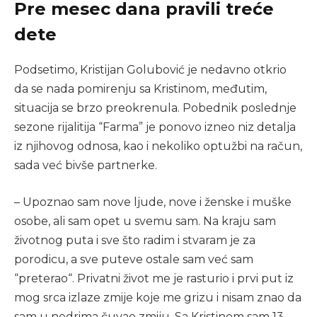
Pre mesec dana pravili treće
dete
Podsetimo, Kristijan Golubović je nedavno otkrio
da se nada pomirenju sa Kristinom, međutim,
situacija se brzo preokrenula. Pobednik poslednje
sezone rijalitija “Farma” je ponovo izneo niz detalja
iz njihovog odnosa, kao i nekoliko optužbi na račun,
sada već bivše partnerke.
– Upoznao sam nove ljude, nove i ženske i muške
osobe, ali sam opet u svemu sam. Na kraju sam
životnog puta i sve što radim i stvaram je za
porodicu, a sve puteve ostale sam već sam
“preterao“. Privatni život me je rasturio i prvi put iz
mog srca izlaze zmije koje me grizu i nisam znao da
sam u nedrima čuvao zmiju. Sa Kristinom sam 13.