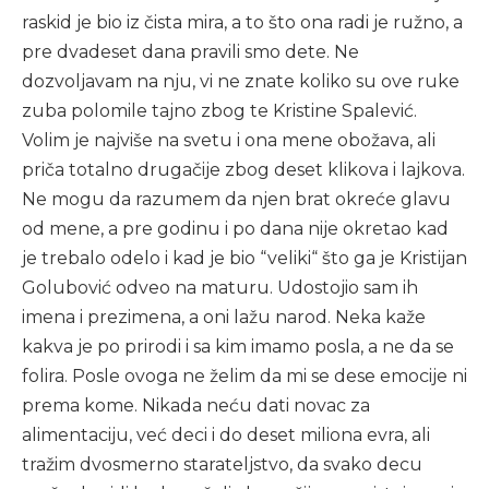
raskid je bio iz čista mira, a to što ona radi je ružno, a
pre dvadeset dana pravili smo dete. Ne
dozvoljavam na nju, vi ne znate koliko su ove ruke
zuba polomile tajno zbog te Kristine Spalević.
Volim je najviše na svetu i ona mene obožava, ali
priča totalno drugačije zbog deset klikova i lajkova.
Ne mogu da razumem da njen brat okreće glavu
od mene, a pre godinu i po dana nije okretao kad
je trebalo odelo i kad je bio “veliki“ što ga je Kristijan
Golubović odveo na maturu. Udostojio sam ih
imena i prezimena, a oni lažu narod. Neka kaže
kakva je po prirodi i sa kim imamo posla, a ne da se
folira. Posle ovoga ne želim da mi se dese emocije ni
prema kome. Nikada neću dati novac za
alimentaciju, već deci i do deset miliona evra, ali
tražim dvosmerno starateljstvo, da svako decu