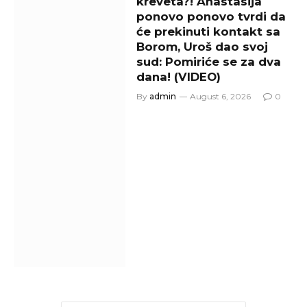
kreveta?! Anastasija
ponovo ponovo tvrdi da
će prekinuti kontakt sa
Borom, Uroš dao svoj
sud: Pomiriće se za dva
dana! (VIDEO)
By
admin
August 6, 2026
0