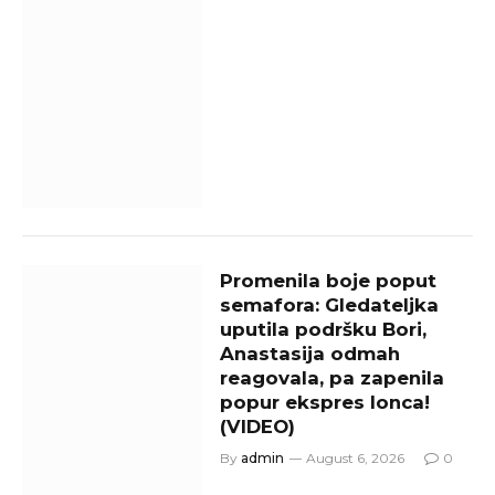
Promenila boje poput
semafora: Gledateljka
uputila podršku Bori,
Anastasija odmah
reagovala, pa zapenila
popur ekspres lonca!
(VIDEO)
By
admin
August 6, 2026
0