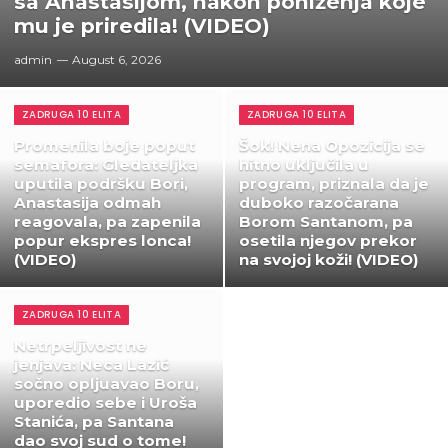
sa Anastasijom, nakon poniženja koje
mu je priredila! (VIDEO)
admin
August 6, 2026
ZADRUGA 10 ELITA
ZADRUGA 10 ELITA
Promenila boje poput
Šok! Nena Opozicija se
semafora: Gledateljka
hitno uključila u
uputila podršku Bori,
program, priznala da je
Anastasija odmah
duboko razočarana
reagovala, pa zapenila
Borom Santanom, pa
popur ekspres lonca!
osetila njegov prekor
(VIDEO)
na svojoj koži! (VIDEO)
ZADRUGA 10 ELITA
Netrpeljivost ne
jenjava: Neca Lazić
sočno opljuavao Boru,
uporedio sebe i Uroša
Stanića, pa Santana
dao svoj sud o tome!