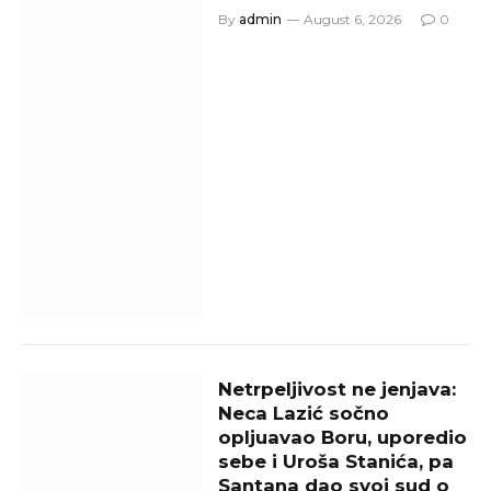
By
admin
August 6, 2026
0
Netrpeljivost ne jenjava:
Neca Lazić sočno
opljuavao Boru, uporedio
sebe i Uroša Stanića, pa
Santana dao svoj sud o