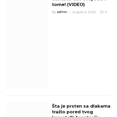
tome! (VIDEO)
By
admin
August 6, 2026
0
Šta je prsten sa dlakama
tražio pored tvog