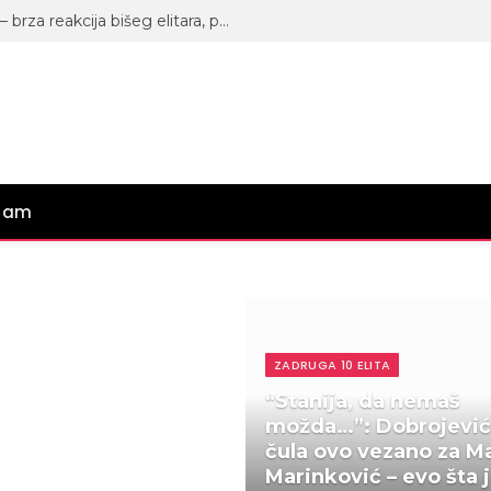
Janjuš je zatečen kada je saznao – brza reakcija bišeg elitara, pa sve zaprepastio svojim opažanjem
gram
ZADRUGA 10 ELITA
“Stanija, da nemaš
možda…”: Dobrojevi
čula ovo vezano za M
Marinković – evo šta 