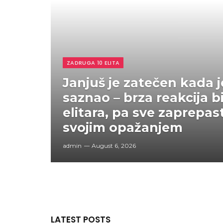
ZADRUGA 10 ELITA
Janjuš je zatečen kada j
saznao – brza reakcija b
elitara, pa sve zaprepas
svojim opažanjem
admin
August 6, 2026
LATEST POSTS