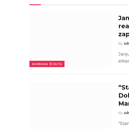
Jan
rea
zap
By
ad
Janj
elit
ZADRUGA 10 ELITA
“St
Dob
Mar
By
ad
“Sta