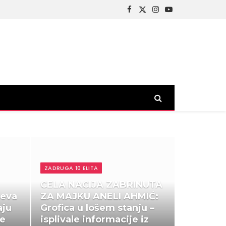
Facebook
X
Instagram
YouTube
(Twitter)
ZADRUGA 10 ELITA
CELA NACIJA ZABRINUTA
ćeva
ZA MAJKU ANELI AHMIĆ:
aju
Grofica u lošem stanju –
je
isplivale informacije iz