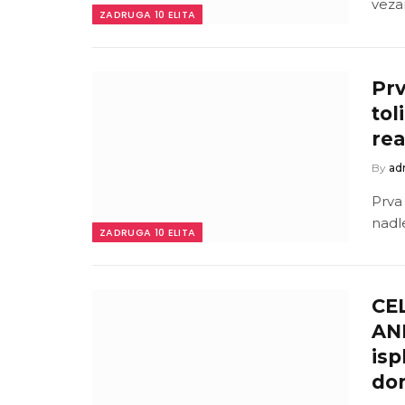
veza
ZADRUGA 10 ELITA
Prv
tol
rea
By
ad
Prva
nadl
ZADRUGA 10 ELITA
CE
ANE
isp
do