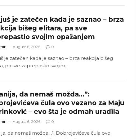
juš je zatečen kada je saznao – brza
kcija bišeg elitara, pa sve
repastio svojim opažanjem
min
August 6, 2026
0
uš je zatečen kada je saznao – brza reakcija bišeg
ara, pa sve zaprepastio svojim…
anija, da nemaš možda…”:
rojevićeva čula ovo vezano za Maju
inković – evo šta je odmah uradila
min
August 6, 2026
0
nija, da nemaš možda…”: Dobrojevićeva čula ovo