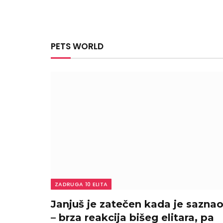
PETS WORLD
ZADRUGA 10 ELITA
Janjuš je zatečen kada je sazna
– brza reakcija bišeg elitara, pa