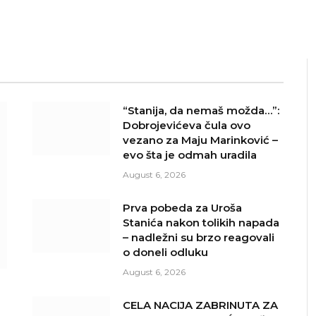
“Stanija, da nemaš možda…”:
Dobrojevićeva čula ovo
vezano za Maju Marinković –
evo šta je odmah uradila
August 6, 2026
Prva pobeda za Uroša
Stanića nakon tolikih napada
– nadležni su brzo reagovali
o doneli odluku
August 6, 2026
o
CELA NACIJA ZABRINUTA ZA