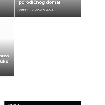
porodičnog doma!
admin
August 6, 2026
brzo
luku