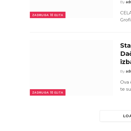
By
ad
CEL
ZADRUGA 10 ELITA
Grofi
St
Da
izb
By
ad
Ova 
te su
ZADRUGA 10 ELITA
LO