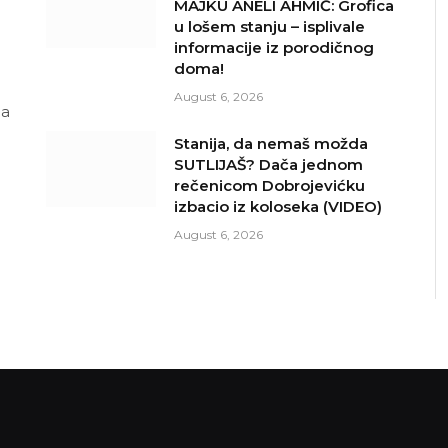
MAJKU ANELI AHMIĆ: Grofica
u lošem stanju – isplivale
informacije iz porodičnog
doma!
August 6, 2026
ja
Stanija, da nemaš možda
SUTLIJAŠ? Dača jednom
rečenicom Dobrojevićku
izbacio iz koloseka (VIDEO)
August 6, 2026