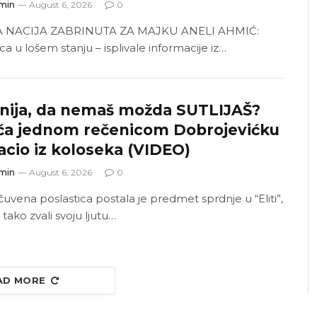
min
August 6, 2026
0
A NACIJA ZABRINUTA ZA MAJKU ANELI AHMIĆ:
ca u lošem stanju – isplivale informacije iz…
anija, da nemaš možda SUTLIJAŠ?
ča jednom rečenicom Dobrojevićku
acio iz koloseka (VIDEO)
min
August 6, 2026
0
čuvena poslastica postala je predmet sprdnje u “Eliti”,
 tako zvali svoju ljutu…
AD MORE