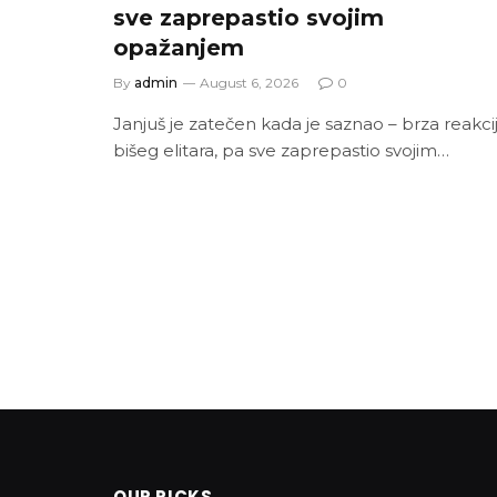
sve zaprepastio svojim
opažanjem
By
admin
August 6, 2026
0
Janjuš je zatečen kada je saznao – brza reakci
bišeg elitara, pa sve zaprepastio svojim…
OUR PICKS