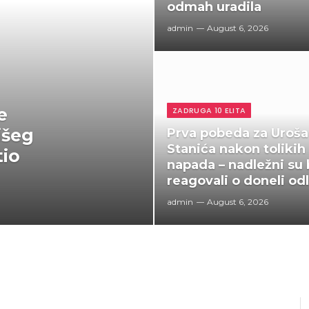
odmah uradila
admin
August 6, 2026
e
ZADRUGA 10 ELITA
išeg
Prva pobeda za Uroša
Stanića nakon tolikih
tio
napada – nadležni su 
reagovali o doneli od
admin
August 6, 2026