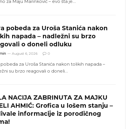
no za Maju Marinković – evo šta je…
a pobeda za Uroša Stanića nakon
ikih napada – nadležni su brzo
govali o doneli odluku
min
August 6, 2026
0
 pobeda za Uroša Stanića nakon tolikih napada –
ežni su brzo reagovali o doneli…
LA NACIJA ZABRINUTA ZA MAJKU
LI AHMIĆ: Grofica u lošem stanju –
livale informacije iz porodičnog
ma!