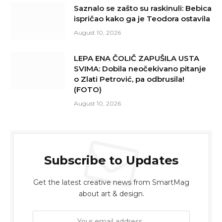
Saznalo se zašto su raskinuli: Bebica
ispričao kako ga je Teodora ostavila
August 10, 2026
LEPA ENA ČOLIČ ZAPUŠILA USTA
SVIMA: Dobila neočekivano pitanje
o Zlati Petrović, pa odbrusila!
(FOTO)
August 10, 2026
Subscribe to Updates
Get the latest creative news from SmartMag
about art & design.