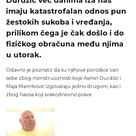
Durdžić već danima iza nas
imaju katastrofalan odnos pun
žestokih sukoba i vređanja,
prilikom čega je čak došlo i do
fizičkog obračuna među njima
u utorak.
Odavno je poznato da su njihove porodice van
sebe zbog monstruoznosti koje Asmin Durdžić i
Maja Marinković izgovaraju jedno drugom, kao i
zbog haosa koji svakodnevno prave.