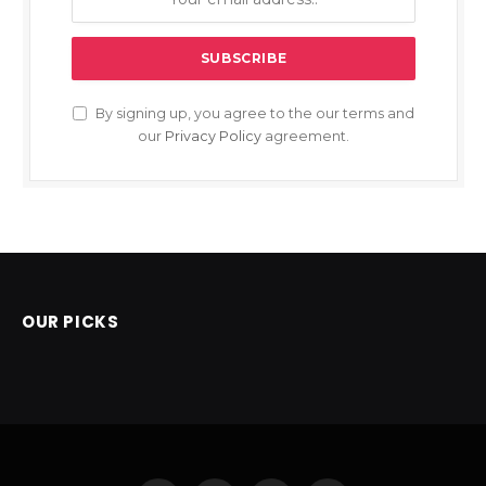
By signing up, you agree to the our terms and
our
Privacy Policy
agreement.
OUR PICKS