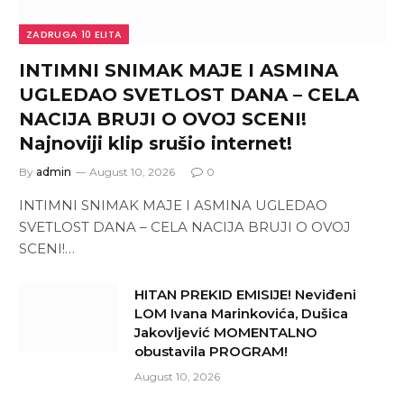
ZADRUGA 10 ELITA
INTIMNI SNIMAK MAJE I ASMINA
UGLEDAO SVETLOST DANA – CELA
NACIJA BRUJI O OVOJ SCENI!
Najnoviji klip srušio internet!
By
admin
August 10, 2026
0
INTIMNI SNIMAK MAJE I ASMINA UGLEDAO
SVETLOST DANA – CELA NACIJA BRUJI O OVOJ
SCENI!…
HITAN PREKID EMISIJE! Neviđeni
LOM Ivana Marinkovića, Dušica
Jakovljević MOMENTALNO
obustavila PROGRAM!
August 10, 2026