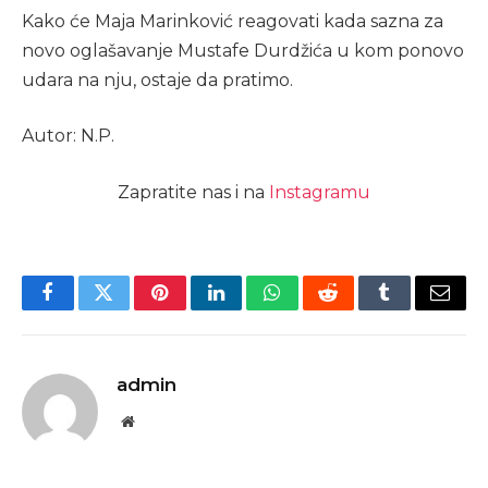
Kako će Maja Marinković reagovati kada sazna za
novo oglašavanje Mustafe Durdžića u kom ponovo
udara na nju, ostaje da pratimo.
Autor: N.P.
Zapratite nas i na
Instagramu
Facebook
Twitter
Pinterest
LinkedIn
WhatsApp
Reddit
Tumblr
Email
admin
Website