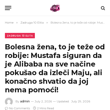
Home
»
Zadruga 10 Elita
»
Bolesna žena, to je teže od robije: Mustafa siguran da je Alibaba na sve načine pokušao da izleči Maju, ali konačno shvatio da joj nema pomoći!
ZADRUGA 10 ELITA
Bolesna žena, to je teže od
robije: Mustafa siguran da
je Alibaba na sve načine
pokušao da izleči Maju, ali
konačno shvatio da joj
nema pomoći!
By
admin
July 2, 2026
Updated:
July 29, 2026
No Comments
2 Mins Read