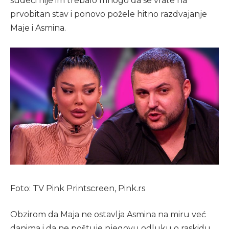
sudeći nije im trebalo mnogo da se vrate na
prvobitan stav i ponovo požele hitno razdvajanje
Maje i Asmina.
Foto: TV Pink Printscreen, Pink.rs
Obzirom da Maja ne ostavlja Asmina na miru već
danima i da ne poštuje njegovu odluku o raskidu,