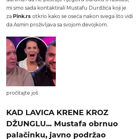
mi smo sada kontaktirali Mustafu Durdžića koji je
za
Pink.rs
otkrio kako se oseća nakon svega što vidi
da Asmin proživljava sa svojom devojkom.
pročitajte još
KAD LAVICA KRENE KROZ
DŽUNGLU… Mustafa obrnuo
palačinku, javno podržao