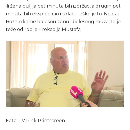
ili žena buljija pet minuta bih izdržao, a drugih pet
minuta bih eksplodirao i urlao. Teško je to. Ne daj
Bože nikome bolesnu ženu i bolesnog muža, to je
teže od robije – rekao je Mustafa.
Foto: TV Pink Printscreen