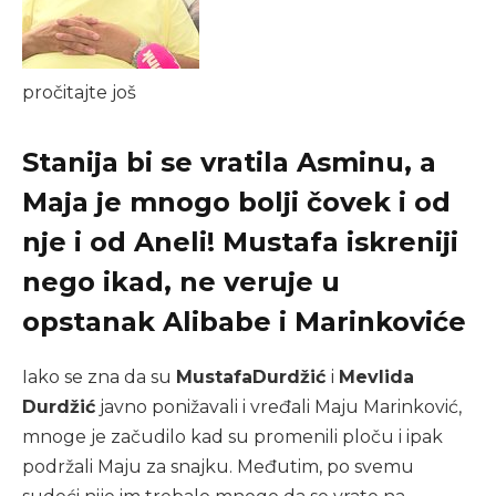
pročitajte još
Stanija bi se vratila Asminu, a
Maja je mnogo bolji čovek i od
nje i od Aneli! Mustafa iskreniji
nego ikad, ne veruje u
opstanak Alibabe i Marinkoviće
Iako se zna da su
Mustafa
Durdžić
i
Mevlida
Durdžić
javno ponižavali i vređali Maju Marinković,
mnoge je začudilo kad su promenili ploču i ipak
podržali Maju za snajku. Međutim, po svemu