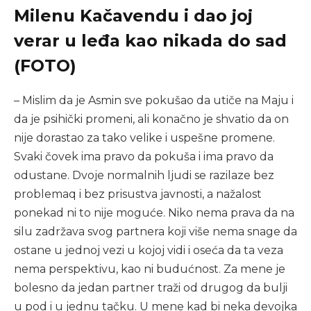
Milenu Kačavendu i dao joj
verar u leđa kao nikada do sad
(FOTO)
– Mislim da je Asmin sve pokušao da utiče na Maju i
da je psihički promeni, ali konačno je shvatio da on
nije dorastao za tako velike i uspešne promene.
Svaki čovek ima pravo da pokuša i ima pravo da
odustane. Dvoje normalnih ljudi se razilaze bez
problemaq i bez prisustva javnosti, a nažalost
ponekad ni to nije moguće. Niko nema prava da na
silu zadržava svog partnera koji više nema snage da
ostane u jednoj vezi u kojoj vidi i oseća da ta veza
nema perspektivu, kao ni budućnost. Za mene je
bolesno da jedan partner traži od drugog da bulji
u pod i u jednu tačku. U mene kad bi neka devojka