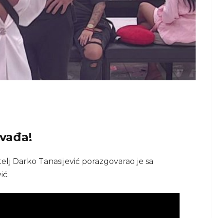
svađa!
itelj Darko Tanasijević porazgovarao je sa
ić.