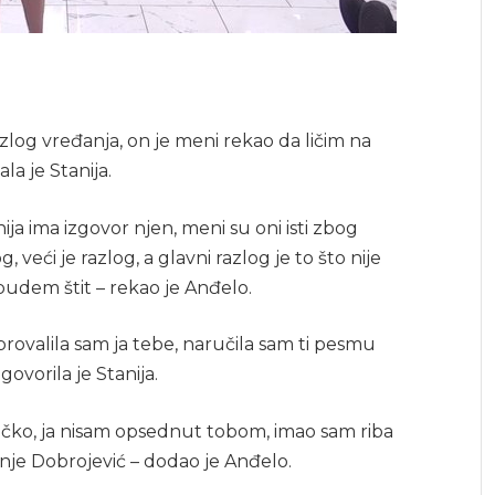
zlog vređanja, on je meni rekao da ličim na
la je Stanija.
ja ima izgovor njen, meni su oni isti zbog
g, veći je razlog, a glavni razlog je to što nije
 budem štit – rekao je Anđelo.
provalila sam ja tebe, naručila sam ti pesmu
ovorila je Stanija.
ečko, ja nisam opsednut tobom, imao sam riba
nje Dobrojević – dodao je Anđelo.