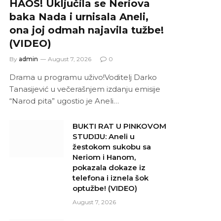
HAOS! Uključila se Neriova
baka Nada i urnisala Aneli,
ona joj odmah najavila tužbe!
(VIDEO)
By
admin
August 7, 2026
0
Drama u programu uživo!Voditelj Darko
Tanasijević u večerašnjem izdanju emisije
“Narod pita” ugostio je Aneli…
BUKTI RAT U PINKOVOM
STUDIJU: Aneli u
žestokom sukobu sa
Neriom i Hanom,
pokazala dokaze iz
telefona i iznela šok
optužbe! (VIDEO)
August 7, 2026