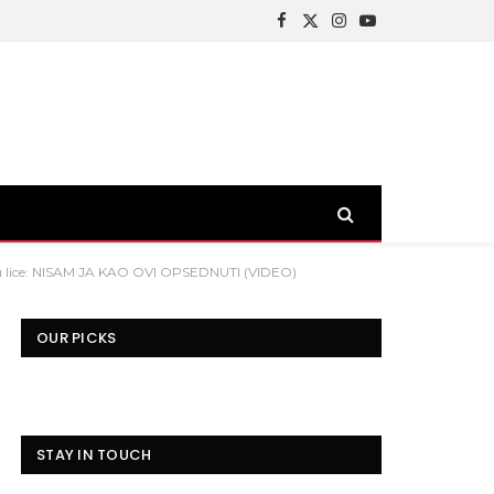
Facebook
X
Instagram
YouTube
(Twitter)
nu u lice: NISAM JA KAO OVI OPSEDNUTI (VIDEO)
OUR PICKS
STAY IN TOUCH