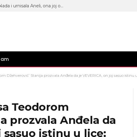
HAOS! Uključila se Neriova baka Nada i urnisala Aneli, ona joj odmah najavila tužbe! (VIDEO)
gram
orom Džehverović’ Stanija prozvala Anđela da je VEVERICA, on joj sasuo isti
 sa Teodorom
ja prozvala Anđela da
 sasuo istinu u lice: