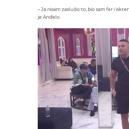
– Ja nisam zaslužio to, bio sam fer i isk
je Anđelo.