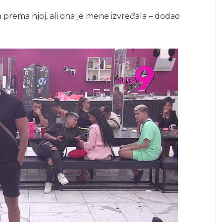
ren prema njoj, ali ona je mene izvređala – dodao