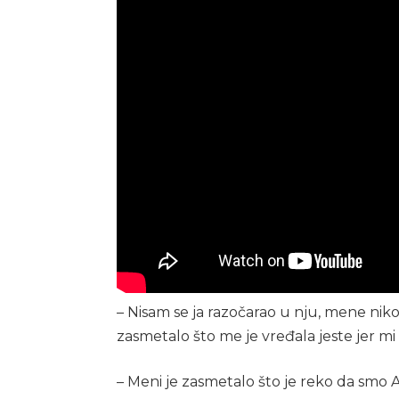
– Nisam se ja razočarao u nju, mene niko
zasmetalo što me je vređala jeste jer mi
– Meni je zasmetalo što je reko da smo Asm