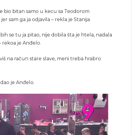
n je bio bitan samo u kecu sa Teodorom
er sam ga ja odjavila – rekla je Stanija.
bih se tu ja pitao, nije dobila šta je htela, nadala
 – rekoa je Anđelo.
iviš na račun stare slave, meni treba hrabro
odao je Anđelo.