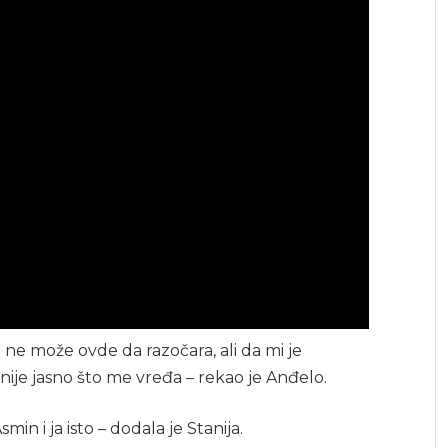
 ne može ovde da razočara, ali da mi je
 nije jasno što me vređa – rekao je Anđelo.
in i ja isto – dodala je Stanija.