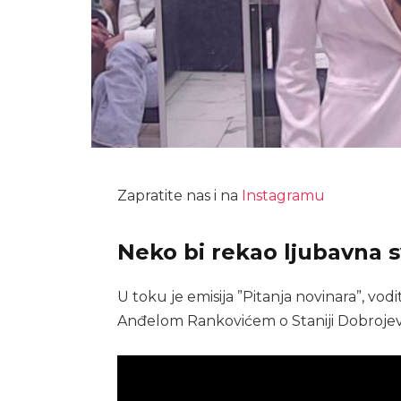
Zapratite nas i na
Instagramu
Neko bi rekao ljubavna 
U toku je emisija ”Pitanja novinara”, vod
Anđelom Rankovićem o Staniji Dobrojev