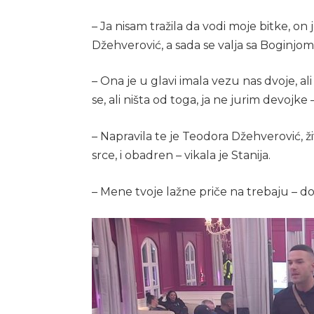
– Ja nisam tražila da vodi moje bitke, o
Džehverović, a sada se valja sa Boginjom j
– Ona je u glavi imala vezu nas dvoje, ali 
se, ali ništa od toga, ja ne jurim devojke
– Napravila te je Teodora Džehverović, ž
srce, i obadren – vikala je Stanija.
– Mene tvoje lažne priče na trebaju – d