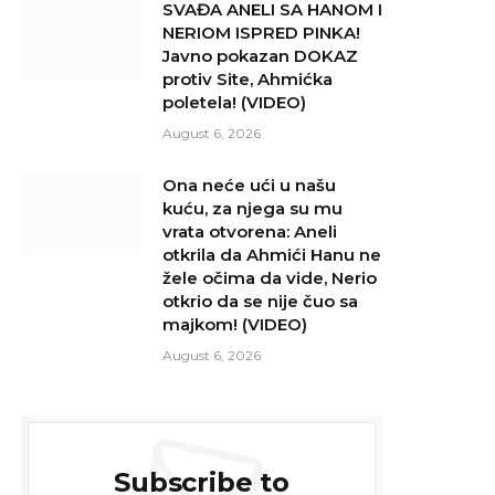
SVAĐA ANELI SA HANOM I
NERIOM ISPRED PINKA!
Javno pokazan DOKAZ
protiv Site, Ahmićka
poletela! (VIDEO)
August 6, 2026
Ona neće ući u našu
kuću, za njega su mu
vrata otvorena: Aneli
otkrila da Ahmići Hanu ne
žele očima da vide, Nerio
otkrio da se nije čuo sa
majkom! (VIDEO)
August 6, 2026
Subscribe to