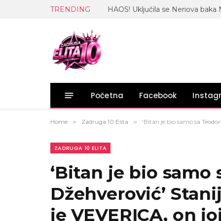
TRENDING
Početna
Facebook
Insta
Home
»
Zadruga 10 Elita
»
‘Bitan je bio samo sa Teod
ZADRUGA 10 ELITA
‘Bitan je bio samo
Džehverović’ Stani
je VEVERICA, on joj