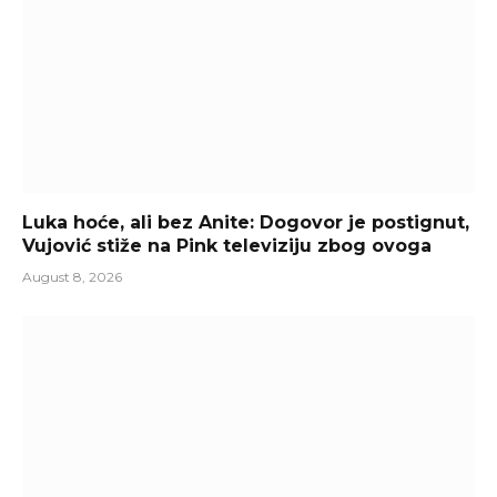
Luka hoće, ali bez Anite: Dogovor je postignut,
Vujović stiže na Pink televiziju zbog ovoga
August 8, 2026