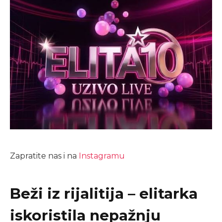
Zapratite nas i na
Instagramu
Beži iz rijalitija – elitarka
iskoristila nepažnju