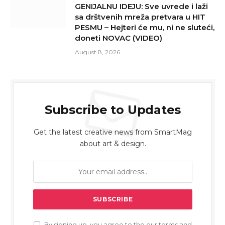
GENIJALNU IDEJU: Sve uvrede i laži
sa drštvenih mreža pretvara u HIT
PESMU – Hejteri će mu, ni ne sluteći,
doneti NOVAC (VIDEO)
August 8, 2026
Subscribe to Updates
Get the latest creative news from SmartMag
about art & design.
By signing up, you agree to the our terms and