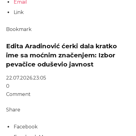
Email
Link
Bookmark
Edita Aradinović ćerki dala kratko
ime sa moćnim značenjem: Izbor
pevačice oduševio javnost
22.07.2026.
23:05
0
Comment
Share
Facebook