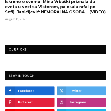
Iskreno o svemu! Mina Vrbaški priznala da
cveta u vezi sa Viktorom, pa osula rafal po
Sofiji Janićijević: NEMORALNA OSOBA… (VIDEO)
August 8, 2026
OUR PICKS
STAY IN TOUCH
Facebook
Twitter
Pinterest
Instagram