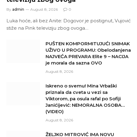
By
admin
August 8, 2026
0
Luka hoće, ali bez Anite: Dogovor je postignut, Vujović
stiže na Pink televiziju zbog ovoga…
PUŠTEN KOMPORMITUJUĆI SNIMAK
UŽIVO U PROGRAMU: Obelodanjena
NAJVEĆA PREVARA Elite 9 – NACIJA
je morala da sazna OVO
August 8, 2026
Iskreno o svemu! Mina Vrbaški
priznala da cveta u vezi sa
Viktorom, pa osula rafal po Sofiji
Janićijević: NEMORALNA OSOBA…
(VIDEO)
August 8, 2026
ŽELJKO MITROVIĆ IMA NOVU