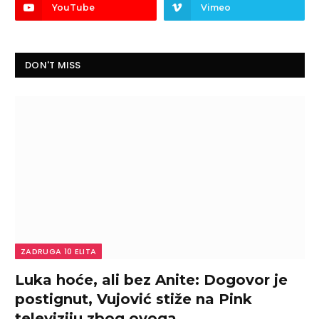
YouTube
Vimeo
DON'T MISS
ZADRUGA 10 ELITA
Luka hoće, ali bez Anite: Dogovor je
postignut, Vujović stiže na Pink
televiziju zbog ovoga