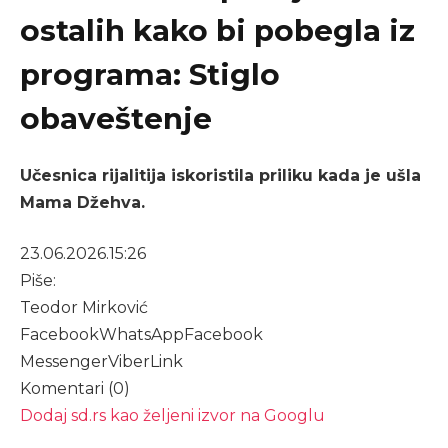
ostalih kako bi pobegla iz
programa: Stiglo
obaveštenje
Učesnica rijalitija iskoristila priliku kada je ušla
Mama Džehva.
23.06.2026.
15:26
Piše:
Teodor Mirković
Facebook
WhatsApp
Facebook
Messenger
Viber
Link
Komentari (0)
Dodaj sd.rs kao željeni izvor na Googlu