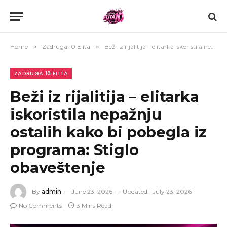
Home
»
Zadruga 10 Elita
»
Beži iz rijalitija – elitarka iskoristila nepažnju ostalih kako bi pobegla iz programa: Stiglo obaveštenje
ZADRUGA 10 ELITA
Beži iz rijalitija – elitarka
iskoristila nepažnju
ostalih kako bi pobegla iz
programa: Stiglo
obaveštenje
By
admin
June 23, 2026
Updated:
July 23, 2026
No Comments
3 Mins Read