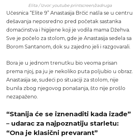
Elita / Izvor: youtube printscreen/zadruga
Učesnica “Elite 9” Anastasija Brčić našla se u centru
dešavanja neposredno pred početak sastanka
domaćinstva i higijene koji je vodila mama Džehva.
Sve je počelo za stolom, gde je Anastasija sedela sa
Borom Santanom, dok su zajedno jeli i razgovarali.
Bora je u jednom trenutku bio veoma prisan
prema njoj, pa ju je nekoliko puta poljubio u obraz.
Anastasija se, sudeći po situaciji za stolom, nije
bunila zbog njegovog ponašanja, što nije prošlo
nezapaženo.
“Stanija će se iznenaditi kada izađe”
– udarac za najpoznatiju starletu:
“Ona je klasični prevarant”