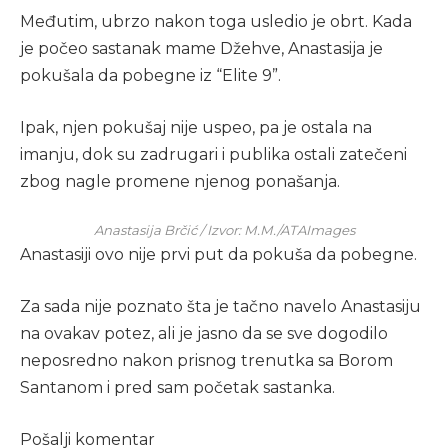
Međutim, ubrzo nakon toga usledio je obrt. Kada
je počeo sastanak mame Džehve, Anastasija je
pokušala da pobegne iz “Elite 9”.
Ipak, njen pokušaj nije uspeo, pa je ostala na
imanju, dok su zadrugari i publika ostali zatečeni
zbog nagle promene njenog ponašanja.
Anastasija Brčić / Izvor: M.M./ATAImages
Anastasiji ovo nije prvi put da pokuša da pobegne.
Za sada nije poznato šta je tačno navelo Anastasiju
na ovakav potez, ali je jasno da se sve dogodilo
neposredno nakon prisnog trenutka sa Borom
Santanom i pred sam početak sastanka.
Pošalji komentar