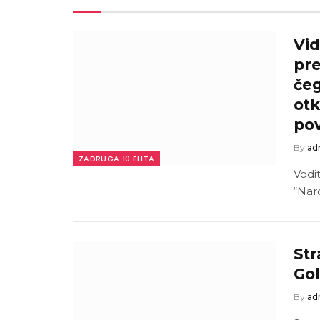
Vid
pre
čeg
otk
pov
By
ad
ZADRUGA 10 ELITA
Vodi
“Nar
Str
Gol
By
ad