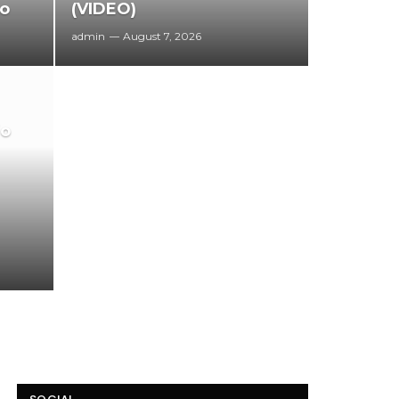
vo
(VIDEO)
admin
August 7, 2026
io