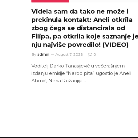
Videla sam da tako ne može i
prekinula kontakt: Aneli otkrila
zbog čega se distancirala od
Filipa, pa otkrila koje saznanje j
nju najviše povredilo! (VIDEO)
By
admin
August 7, 2026
0
Voditelj Darko Tanasijević u večerašnjem
izdanju emisije “Narod pita” ugostio je Aneli
Ahmić, Neria Ružanjija…