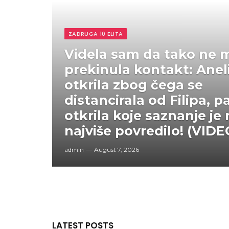
ZADRUGA 10 ELITA
Videla sam da tako ne m
prekinula kontakt: Anel
otkrila zbog čega se
distancirala od Filipa, p
otkrila koje saznanje je 
najviše povredilo! (VIDE
admin
August 7, 2026
LATEST POSTS