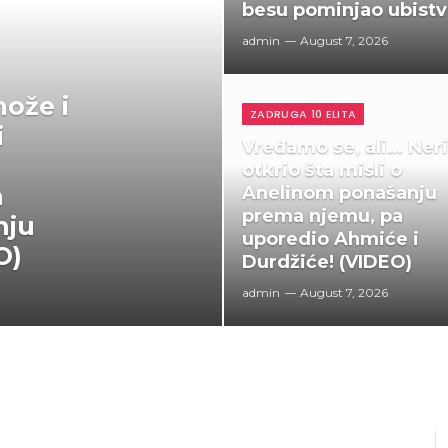
besu pominjao ubist
admin
August 7, 2026
ože i
ZADRUGA 10 ELITA
i
Vređamo se, ali… Ner
otkrio šta misli o
a
Anelinom ponašanju
prema njemu, pa
nju
uporedio Ahmiće i
O)
Durdžiće! (VIDEO)
admin
August 7, 2026