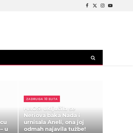
Facebook
X
Instagram
YouTube
(Twitter)
ZADRUGA 10 ELITA
HAOS! Uključila se
Neriova baka Nada i
ecu
urnisala Aneli, ona joj
– u
odmah najavila tužbe!