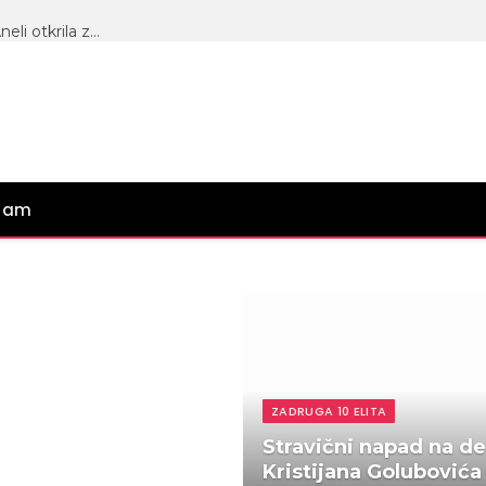
Videla sam da tako ne može i prekinula kontakt: Aneli otkrila zbog čega se distancirala od Filipa, pa otkrila koje saznanje je nju najviše povredilo! (VIDEO)
gram
ZADRUGA 10 ELITA
Stravični napad na d
Kristijana Golubovića 