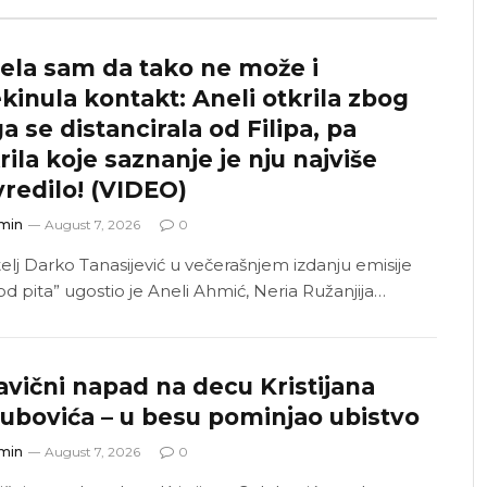
ela sam da tako ne može i
kinula kontakt: Aneli otkrila zbog
a se distancirala od Filipa, pa
rila koje saznanje je nju najviše
redilo! (VIDEO)
min
August 7, 2026
0
telj Darko Tanasijević u večerašnjem izdanju emisije
od pita” ugostio je Aneli Ahmić, Neria Ružanjija…
avični napad na decu Kristijana
ubovića – u besu pominjao ubistvo
min
August 7, 2026
0