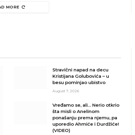
AD MORE
Stravični napad na decu
Kristijana Golubovića – u
besu pominjao ubistvo
August 7, 2026
Vređamo se, ali… Nerio otkrio
šta misli o Anelinom
ponašanju prema njemu, pa
uporedio Ahmiće i Durdžiće!
(VIDEO)