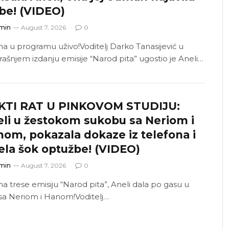
be! (VIDEO)
min
August 7, 2026
0
a u programu uživo!Voditelj Darko Tanasijević u
rašnjem izdanju emisije “Narod pita” ugostio je Aneli…
KTI RAT U PINKOVOM STUDIJU:
li u žestokom sukobu sa Neriom i
om, pokazala dokaze iz telefona i
ela šok optužbe! (VIDEO)
min
August 7, 2026
0
a trese emisiju “Narod pita”, Aneli dala po gasu u
 sa Neriom i Hanom!Voditelj…