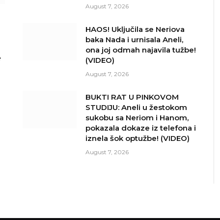
August 7, 2026
HAOS! Uključila se Neriova
baka Nada i urnisala Aneli,
ona joj odmah najavila tužbe!
e
(VIDEO)
August 7, 2026
BUKTI RAT U PINKOVOM
STUDIJU: Aneli u žestokom
sukobu sa Neriom i Hanom,
pokazala dokaze iz telefona i
iznela šok optužbe! (VIDEO)
August 7, 2026