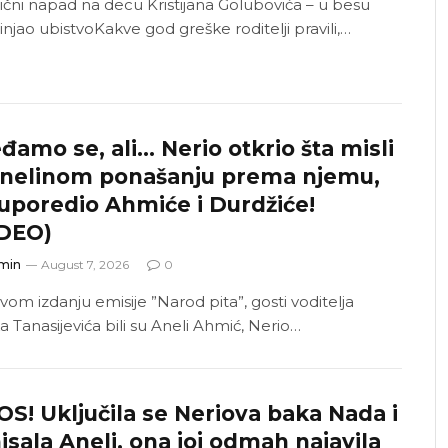
vični napad na decu Kristijana Golubovića – u besu
njao ubistvoKakve god greške roditelji pravili,…
đamo se, ali… Nerio otkrio šta misli
Anelinom ponašanju prema njemu,
uporedio Ahmiće i Durdžiće!
IDEO)
min
August 7, 2026
0
vom izdanju emisije ”Narod pita”, gosti voditelja
 Tanasijevića bili su Aneli Ahmić, Nerio…
S! Uključila se Neriova baka Nada i
isala Aneli, ona joj odmah najavila