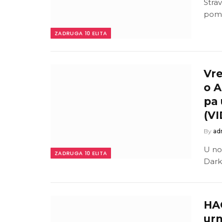
Stra
pomi
ZADRUGA 10 ELITA
Vre
o 
pa 
(V
By
ad
U no
ZADRUGA 10 ELITA
Darka
HAO
urn