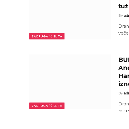
tuž
By
ad
Dram
veče
ZADRUGA 10 ELITA
BU
Ane
Han
izn
By
ad
Dram
ZADRUGA 10 ELITA
ratu