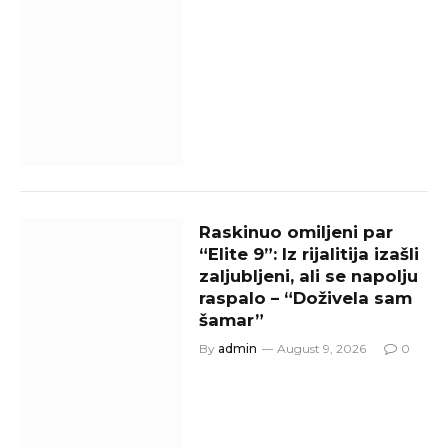
Raskinuo omiljeni par
“Elite 9”: Iz rijalitija izašli
zaljubljeni, ali se napolju
raspalo – “Doživela sam
šamar”
By
admin
August 9, 2026
0