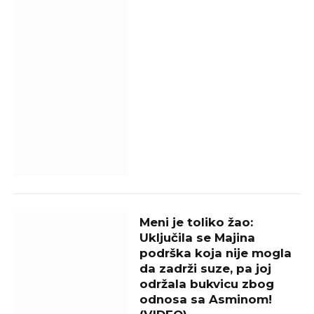
Meni je toliko žao:
Uključila se Majina
podrška koja nije mogla
da zadrži suze, pa joj
održala bukvicu zbog
odnosa sa Asminom!