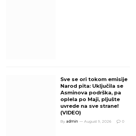
Sve se ori tokom emisije
Narod pita: Uključila se
Asminova podrška, pa
oplela po Maji, pljušte
uvrede na sve strane!
(VIDEO)
By
admin
August 9, 2026
0