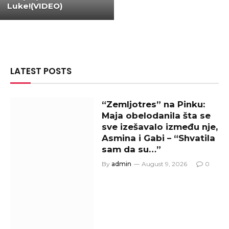
Luke!(VIDEO)
LATEST POSTS
“Zemljotres” na Pinku:
Maja obelodanila šta se
sve izešavalo između nje,
Asmina i Gabi – “Shvatila
sam da su…”
By
admin
August 9, 2026
0