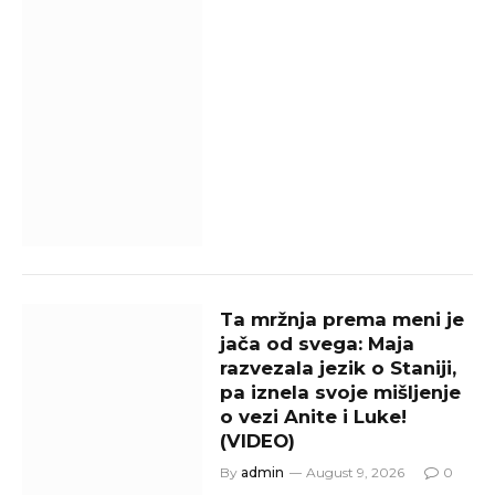
Ta mržnja prema meni je
jača od svega: Maja
razvezala jezik o Staniji,
pa iznela svoje mišljenje
o vezi Anite i Luke!
(VIDEO)
By
admin
August 9, 2026
0