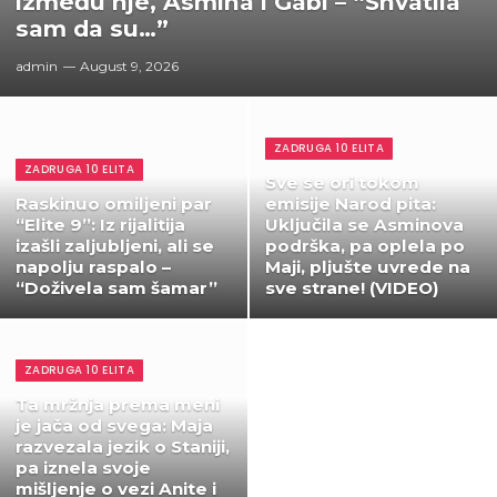
između nje, Asmina i Gabi – “Shvatila
sam da su…”
admin
August 9, 2026
ZADRUGA 10 ELITA
ZADRUGA 10 ELITA
Sve se ori tokom
Raskinuo omiljeni par
emisije Narod pita:
“Elite 9”: Iz rijalitija
Uključila se Asminova
izašli zaljubljeni, ali se
podrška, pa oplela po
napolju raspalo –
Maji, pljušte uvrede na
“Doživela sam šamar”
sve strane! (VIDEO)
ZADRUGA 10 ELITA
Ta mržnja prema meni
je jača od svega: Maja
razvezala jezik o Staniji,
pa iznela svoje
mišljenje o vezi Anite i