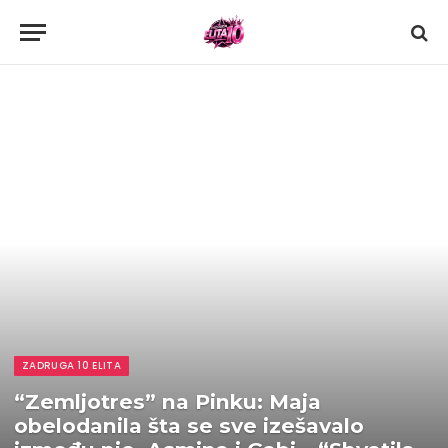
ZADRUGA 10 ELITA
“Zemljotres” na Pinku: Maja
obelodanila šta se sve izešavalo