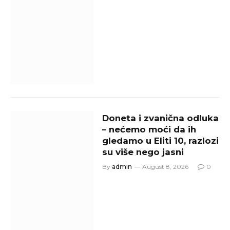
Doneta i zvanična odluka
– nećemo moći da ih
gledamo u Eliti 10, razlozi
su više nego jasni
By
admin
August 8, 2026
0