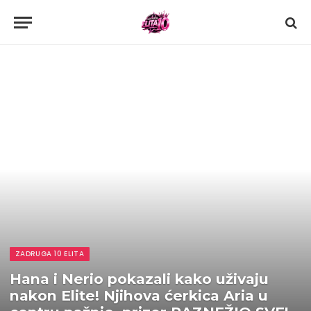
ZADRUGA 10 ELITA
Hana i Nerio pokazali kako uživaju
nakon Elite! Njihova ćerkica Aria u