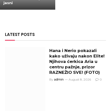
jasni
LATEST POSTS
Hana i Nerio pokazali
kako uživaju nakon Elite!
Njihova ćerkica Aria u
centru pažnje, prizor
RAZNEŽIO SVE! (FOTO)
By
admin
August 8, 2026
0