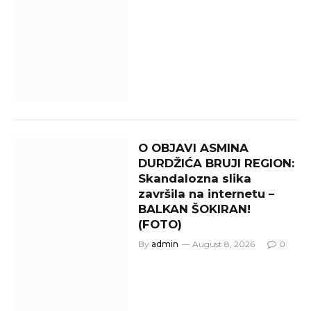
O OBJAVI ASMINA
DURDŽIĆA BRUJI REGION:
Skandalozna slika
završila na internetu –
BALKAN ŠOKIRAN!
(FOTO)
By
admin
August 8, 2026
0