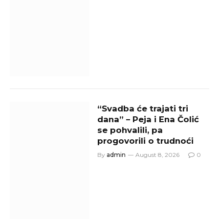
“Svadba će trajati tri
dana” – Peja i Ena Čolić
se pohvalili, pa
progovorili o trudnoći
By
admin
August 8, 2026
0