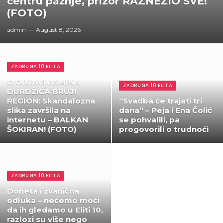
centru pažnje, prizor RAZNEŽIO SVE!
(FOTO)
admin
August 8, 2026
ZADRUGA 10 ELITA
O OBJAVI ASMINA
ZADRUGA 10 ELITA
DURDŽIĆA BRUJI
REGION: Skandalozna
“Svadba će trajati tri
slika završila na
dana” – Peja i Ena Čolić
internetu – BALKAN
se pohvalili, pa
ŠOKIRAN! (FOTO)
progovorili o trudnoći
ZADRUGA 10 ELITA
Doneta i zvanična
odluka – nećemo moći
da ih gledamo u Eliti 10,
razlozi su više nego