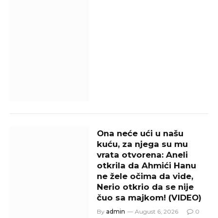
Ona neće ući u našu
kuću, za njega su mu
vrata otvorena: Aneli
otkrila da Ahmići Hanu
ne žele očima da vide,
Nerio otkrio da se nije
čuo sa majkom! (VIDEO)
By
admin
August 6, 2026
0