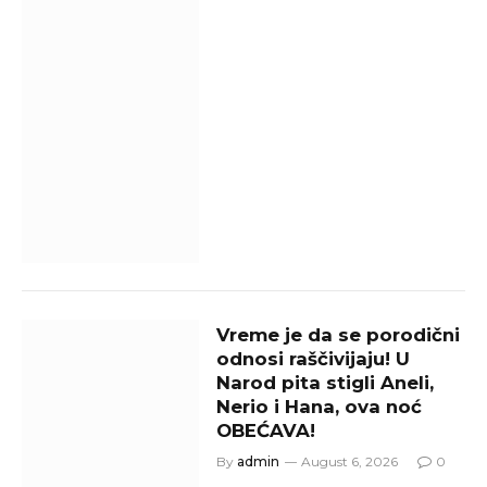
Vreme je da se porodični
odnosi raščivijaju! U
Narod pita stigli Aneli,
Nerio i Hana, ova noć
OBEĆAVA!
By
admin
August 6, 2026
0