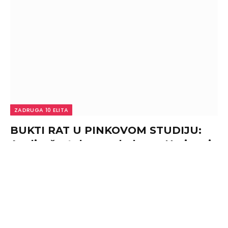
ZADRUGA 10 ELITA
BUKTI RAT U PINKOVOM STUDIJU:
Aneli u žestokom sukobu sa Neriom i
Hanom, pokazala dokaze iz telefona i
iznela šok optužbe! (VIDEO)
By
admin
August 7, 2026
0
Drama trese emisiju “Narod pita”, Aneli dala po gasu u
ratu sa Neriom i Hanom!Voditelj…