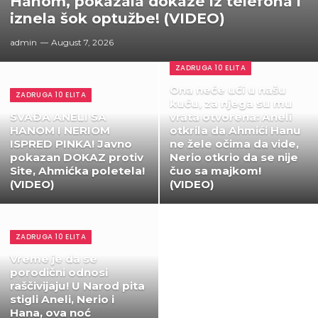
Hanom, pokazala dokaze iz telefona i
iznela šok optužbe! (VIDEO)
admin
August 7, 2026
ZADRUGA 10 ELITA
Ona neće ući u našu
ZADRUGA 10 ELITA
kuću, za njega su mu
SVAĐA ANELI SA
vrata otvorena: Aneli
HANOM I NERIOM
otkrila da Ahmići Hanu
ISPRED PINKA! Javno
ne žele očima da vide,
pokazan DOKAZ protiv
Nerio otkrio da se nije
Site, Ahmićka poletela!
čuo sa majkom!
(VIDEO)
(VIDEO)
ZADRUGA 10 ELITA
Vreme je da se
porodični odnosi
raščivijaju! U Narod pita
stigli Aneli, Nerio i
Hana, ova noć