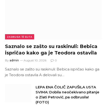
ZADRUGA 10 ELITA
Saznalo se zašto su raskinuli: Bebica
ispričao kako ga je Teodora ostavila
By
admin
August 10, 2026
0
Saznalo se zašto su raskinuli: Bebica ispričao kako ga
je Teodora ostavila A delovali su…
LEPA ENA ČOLIČ ZAPUŠILA USTA
SVIMA: Dobila neočekivano pitanje
o Zlati Petrović, pa odbrusila!
(FOTO)