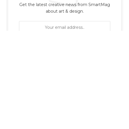
Get the latest creative news from SmartMag
about art & design.
By signing up, you agree to the our terms and
our
Privacy Policy
agreement.
OUR PICKS