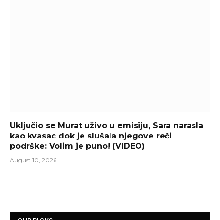
Uključio se Murat uživo u emisiju, Sara narasla
kao kvasac dok je slušala njegove reči
podrške: Volim je puno! (VIDEO)
August 10, 2026