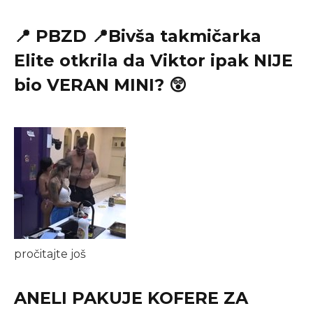
📍 PBZD 📍Bivša takmičarka
Elite otkrila da Viktor ipak NIJE
bio VERAN MINI? 😲
pročitajte još
ANELI PAKUJE KOFERE ZA