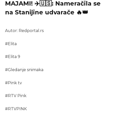
MAJAMI! ✈️🇺🇸: Nameračila se
na Stanijine udvarače 🔥👑
Autor: Redportal.rs
#
Elita
#
Elita 9
#
Gledanje snimaka
#
Pink tv
#
RTV Pink
#
RTVPINK