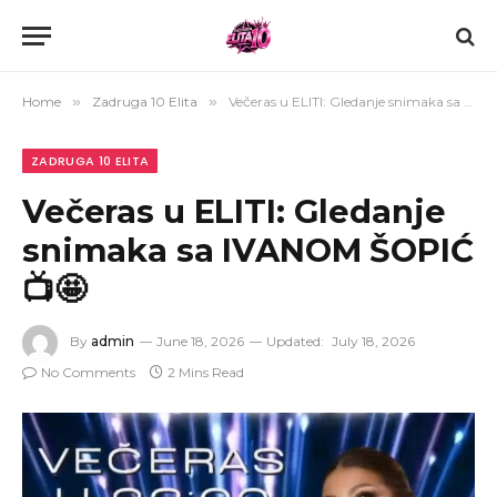
Home
»
Zadruga 10 Elita
»
Večeras u ELITI: Gledanje snimaka sa IVANOM ŠOPIĆ 📺🤩
ZADRUGA 10 ELITA
Večeras u ELITI: Gledanje
snimaka sa IVANOM ŠOPIĆ
📺🤩
By
admin
June 18, 2026
Updated:
July 18, 2026
No Comments
2 Mins Read