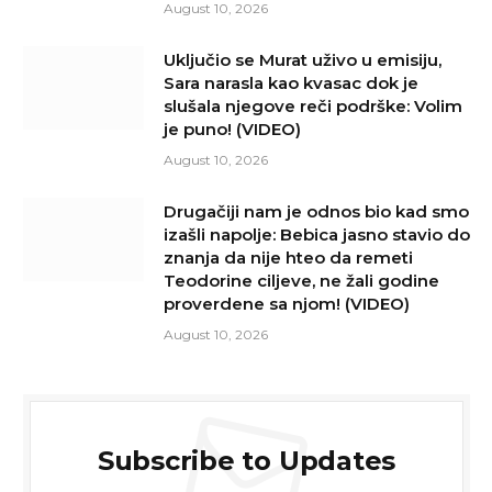
August 10, 2026
Uključio se Murat uživo u emisiju,
Sara narasla kao kvasac dok je
slušala njegove reči podrške: Volim
je puno! (VIDEO)
August 10, 2026
Drugačiji nam je odnos bio kad smo
izašli napolje: Bebica jasno stavio do
znanja da nije hteo da remeti
Teodorine ciljeve, ne žali godine
proverdene sa njom! (VIDEO)
August 10, 2026
Subscribe to Updates