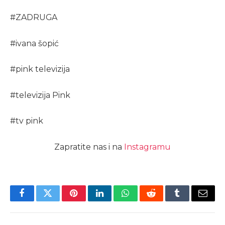
#
ZADRUGA
#
ivana šopić
#
pink televizija
#
televizija Pink
#
tv pink
Zapratite nas i na
Instagramu
Facebook
Twitter
Pinterest
LinkedIn
WhatsApp
Reddit
Tumblr
Email