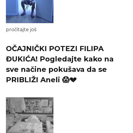
pročitajte još
OČAJNIČKI POTEZI FILIPA
ĐUKIĆA! Pogledajte kako na
sve načine pokušava da se
PRIBLIŽI Aneli 😱💔