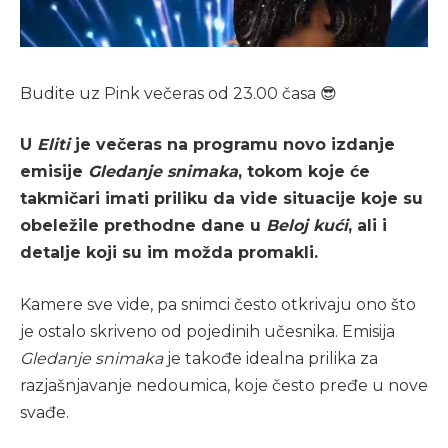
Budite uz Pink večeras od 23.00 časa 😎
U
Eliti
je večeras na programu novo izdanje
emisije
Gledanje snimaka
, tokom koje će
takmičari imati priliku da vide situacije koje su
obeležile prethodne dane u
Beloj kući
, ali i
detalje koji su im možda promakli.
Kamere sve vide, pa snimci često otkrivaju ono što
je ostalo skriveno od pojedinih učesnika. Emisija
Gledanje snimaka
je takođe idealna prilika za
razjašnjavanje nedoumica, koje često pređe u nove
svađe.