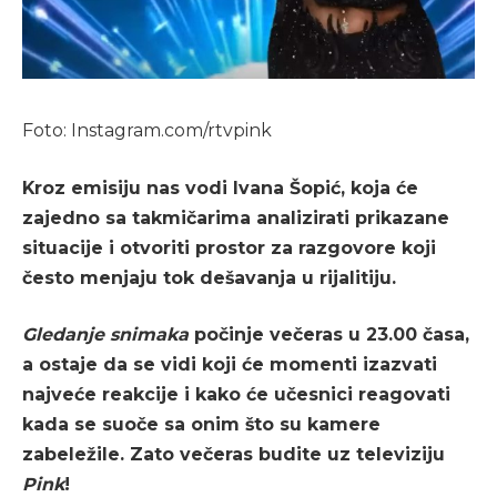
Foto: Instagram.com/rtvpink
Kroz emisiju nas vodi
Ivana Šopić
, koja će
zajedno sa takmičarima analizirati prikazane
situacije i otvoriti prostor za razgovore koji
često menjaju tok dešavanja u rijalitiju.
Gledanje snimaka
počinje večeras u 23.00 časa,
a ostaje da se vidi koji će momenti izazvati
najveće reakcije i kako će učesnici reagovati
kada se suoče sa onim što su kamere
zabeležile. Zato večeras budite uz televiziju
Pink
!