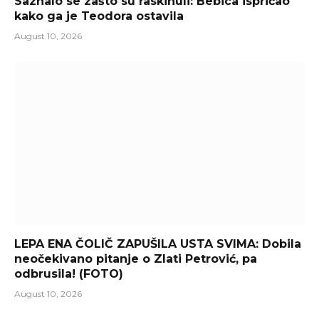
Saznalo se zašto su raskinuli: Bebica ispričao
kako ga je Teodora ostavila
August 10, 2026
LEPA ENA ČOLIČ ZAPUŠILA USTA SVIMA: Dobila
neočekivano pitanje o Zlati Petrović, pa
odbrusila! (FOTO)
August 10, 2026