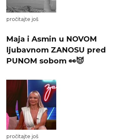
pročitajte još
Maja i Asmin u NOVOM
ljubavnom ZANOSU pred
PUNOM sobom 👀😈
pročitajte još