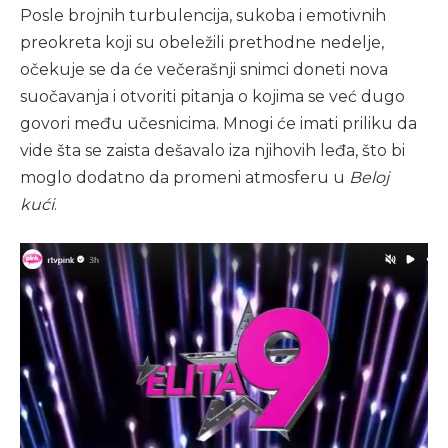
Posle brojnih turbulencija, sukoba i emotivnih
preokreta koji su obeležili prethodne nedelje,
očekuje se da će večerašnji snimci doneti nova
suočavanja i otvoriti pitanja o kojima se već dugo
govori među učesnicima. Mnogi će imati priliku da
vide šta se zaista dešavalo iza njihovih leđa, što bi
moglo dodatno da promeni atmosferu u
Beloj
kući
.