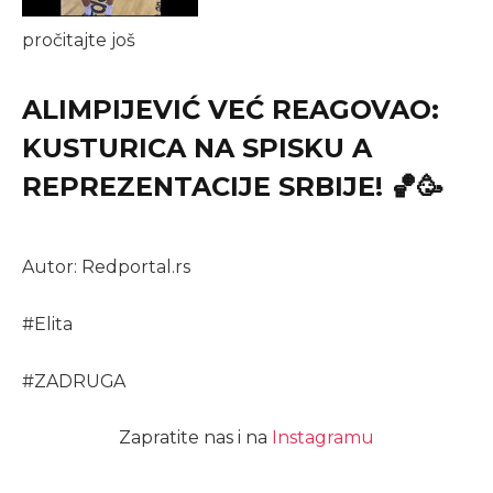
pročitajte još
ALIMPIJEVIĆ VEĆ REAGOVAO:
KUSTURICA NA SPISKU A
REPREZENTACIJE SRBIJE! 🏀🥳
Autor: Redportal.rs
#
Elita
#
ZADRUGA
Zapratite nas i na
Instagramu