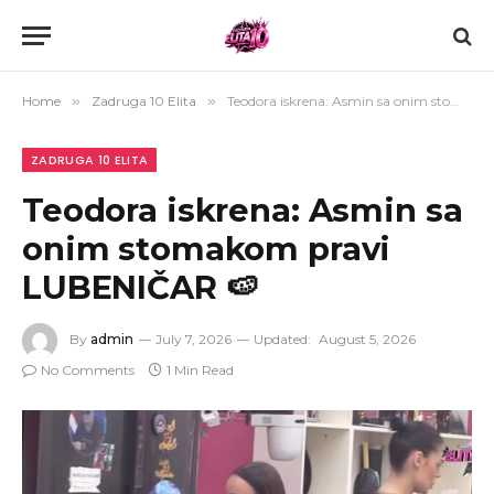
Home
»
Zadruga 10 Elita
»
Teodora iskrena: Asmin sa onim stomakom pravi LUBENIČAR 🍉
ZADRUGA 10 ELITA
Teodora iskrena: Asmin sa
onim stomakom pravi
LUBENIČAR 🍉
By
admin
July 7, 2026
Updated:
August 5, 2026
No Comments
1 Min Read