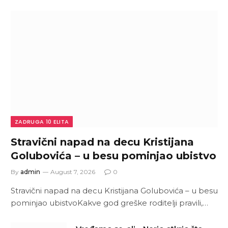
ZADRUGA 10 ELITA
Stravični napad na decu Kristijana
Golubovića – u besu pominjao ubistvo
By
admin
August 7, 2026
0
Stravični napad na decu Kristijana Golubovića – u besu
pominjao ubistvoKakve god greške roditelji pravili,…