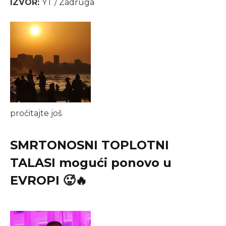
IZVOR:
YT / Zadruga
pročitajte još
SMRTONOSNI TOPLOTNI
TALASI mogući ponovo u
EVROPI 🥵🔥