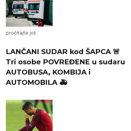
pročitajte još
LANČANI SUDAR kod ŠAPCA 🚨
Tri osobe POVREĐENE u sudaru
AUTOBUSA, KOMBIJA i
AUTOMOBILA 🚑