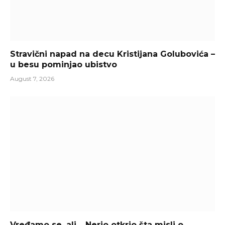
Stravični napad na decu Kristijana Golubovića –
u besu pominjao ubistvo
August 7, 2026
Vređamo se, ali… Nerio otkrio šta misli o