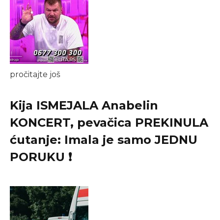
pročitajte još
Kija ISMEJALA Anabelin
KONCERT, pevačica PREKINULA
ćutanje: Imala je samo JEDNU
PORUKU ❗