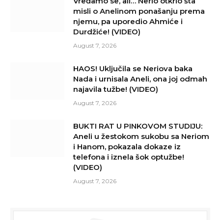
Vređamo se, ali… Nerio otkrio šta
misli o Anelinom ponašanju prema
njemu, pa uporedio Ahmiće i
Durdžiće! (VIDEO)
August 7, 2026
HAOS! Uključila se Neriova baka
Nada i urnisala Aneli, ona joj odmah
najavila tužbe! (VIDEO)
August 7, 2026
BUKTI RAT U PINKOVOM STUDIJU:
Aneli u žestokom sukobu sa Neriom
i Hanom, pokazala dokaze iz
telefona i iznela šok optužbe!
(VIDEO)
August 7, 2026