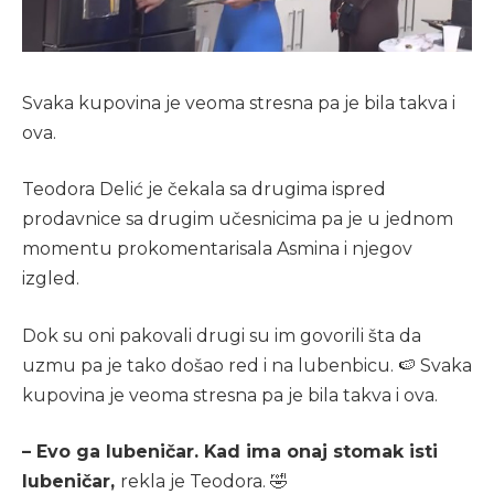
Svaka kupovina je veoma stresna pa je bila takva i
ova.
Teodora Delić je čekala sa drugima ispred
prodavnice sa drugim učesnicima pa je u jednom
momentu prokomentarisala Asmina i njegov
izgled.
Dok su oni pakovali drugi su im govorili šta da
uzmu pa je tako došao red i na lubenbicu. 🍉 Svaka
kupovina je veoma stresna pa je bila takva i ova.
– Evo ga lubeničar. Kad ima onaj stomak isti
lubeničar,
rekla je Teodora. 🤣