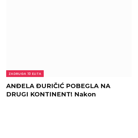
ZADRUGA 10 ELITA
ANĐELA ĐURIČIĆ POBEGLA NA
DRUGI KONTINENT! Nakon
potisivanja ugovora za “Elitu 10”
DONELA ŠOK-ODLUKU! (VIDEO)
By
admin
August 6, 2026
0
ANĐELA ĐURIČIĆ POBEGLA NA DRUGI KONTINENT!