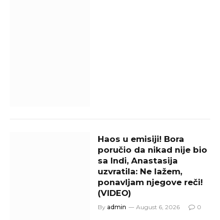
Haos u emisiji! Bora
poručio da nikad nije bio
sa Indi, Anastasija
uzvratila: Ne lažem,
ponavljam njegove reči!
(VIDEO)
By
admin
August 6, 2026
0