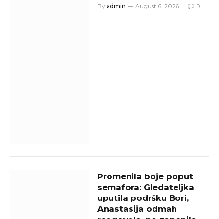
By
admin
August 6, 2026
0
Promenila boje poput
semafora: Gledateljka
uputila podršku Bori,
Anastasija odmah