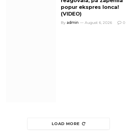
reagovala, pa zapenila
popur ekspres lonca!
(VIDEO)
By
admin
August 6, 2026
0
LOAD MORE