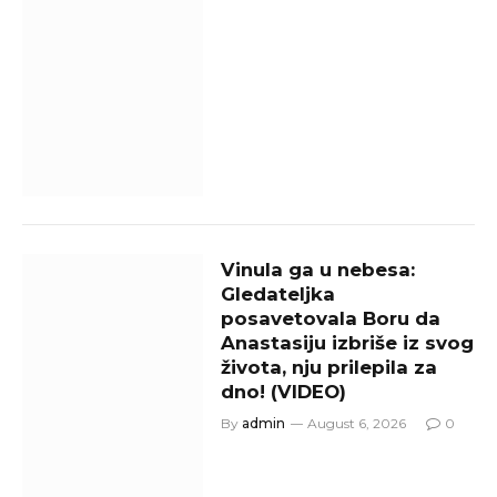
Vinula ga u nebesa:
Gledateljka
posavetovala Boru da
Anastasiju izbriše iz svog
života, nju prilepila za
dno! (VIDEO)
By
admin
August 6, 2026
0