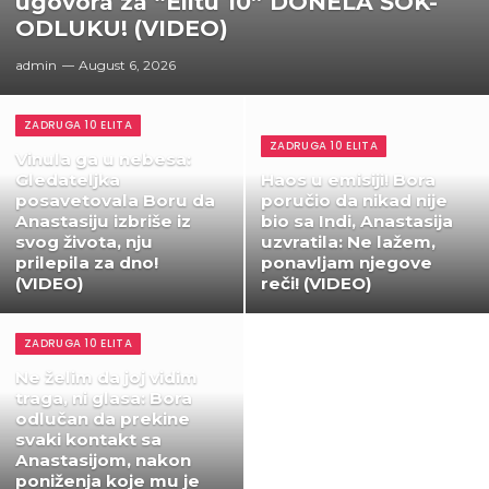
ugovora za “Elitu 10” DONELA ŠOK-
ODLUKU! (VIDEO)
admin
August 6, 2026
ZADRUGA 10 ELITA
ZADRUGA 10 ELITA
Vinula ga u nebesa:
Gledateljka
Haos u emisiji! Bora
posavetovala Boru da
poručio da nikad nije
Anastasiju izbriše iz
bio sa Indi, Anastasija
svog života, nju
uzvratila: Ne lažem,
prilepila za dno!
ponavljam njegove
(VIDEO)
reči! (VIDEO)
ZADRUGA 10 ELITA
Ne želim da joj vidim
traga, ni glasa: Bora
odlučan da prekine
svaki kontakt sa
Anastasijom, nakon
poniženja koje mu je