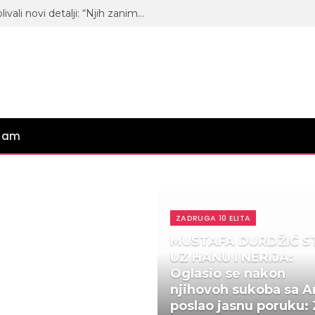
Ko moli za ulazak u “Elitu 10”? Isplivali novi detalji: “Njih zanima samo rijaliti”
gram
ZADRUGA 10 ELITA
MUSTAFA DURDŽIĆ S
UZ HANU I NERIJA:
Oglasio se nakon
njihovoh sukoba sa An
poslao jasnu poruku: 