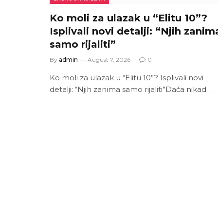
Ko moli za ulazak u “Elitu 10”?
Isplivali novi detalji: “Njih zanim
samo rijaliti”
By
admin
August 7, 2026
0
Ko moli za ulazak u “Elitu 10”? Isplivali novi
detalji: “Njih zanima samo rijaliti”Dača nikad…