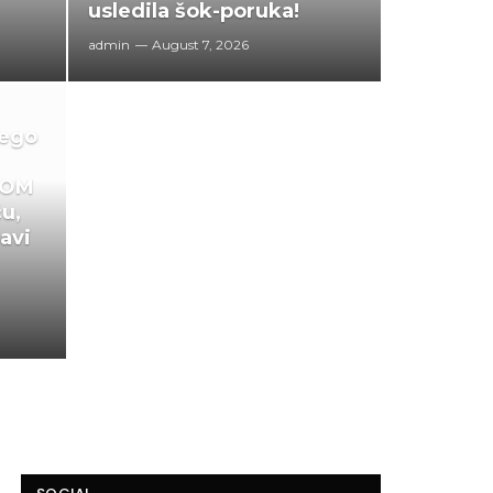
usledila šok-poruka!
admin
August 7, 2026
nego
DOM
ću,
avi