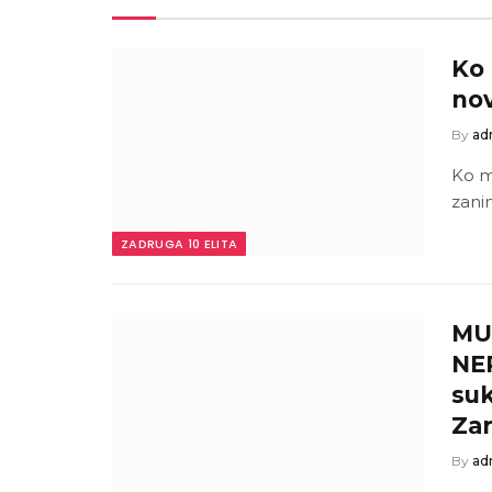
Ko 
nov
By
ad
Ko mo
zani
ZADRUGA 10 ELITA
MU
NER
suk
Zar
By
ad