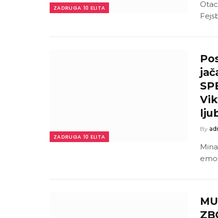
Otac
ZADRUGA 10 ELITA
Fejs
Pos
jač
SP
Vik
lju
By
ad
ZADRUGA 10 ELITA
Mina
emot
MU
ZB