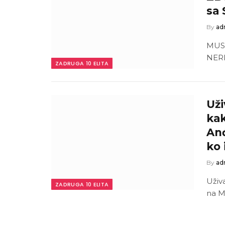
sa 
By
ad
MUS
NERI
ZADRUGA 10 ELITA
Uži
kak
Anđ
ko 
By
ad
Uživ
ZADRUGA 10 ELITA
na M