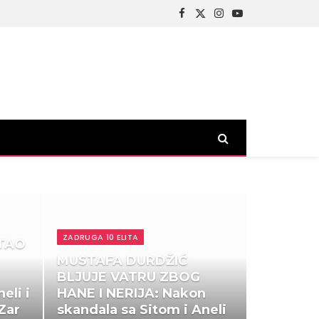
Facebook
X
Instagram
YouTube
(Twitter)
ZADRUGA 10 ELITA
TAO
MUSTAFA DURDŽIĆ
BLJUJE VATRU ZBOG
eli i
HANE I NERIJA: Nakon
Zar
skandala sa Sitom i Aneli