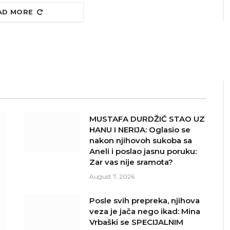
AD MORE
MUSTAFA DURDŽIĆ STAO UZ
HANU I NERIJA: Oglasio se
nakon njihovoh sukoba sa
Aneli i poslao jasnu poruku:
Zar vas nije sramota?
August 7, 2026
Posle svih prepreka, njihova
veza je jača nego ikad: Mina
Vrbaški se SPECIJALNIM