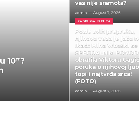
vas nije sramota?
admin
August 7, 2026
ZADRUGA 10 ELITA
Posle svih prepreka,
njihova veza je jača 
ikad: Mina Vrbaški se
SPECIJALNIM POVO
tu 10”?
obratila Viktoru Gagi
poruka o njihovoj ljub
ih
topi i najtvrđa srca!
(FOTO)
admin
August 7, 2026