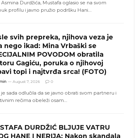
 Asmina Durdžića, Mustafa oglasio se na svom
buk profilu i javno pružio podršku Hani…
le svih prepreka, njihova veza je
a nego ikad: Mina Vrbaški se
ECIJALNIM POVODOM obratila
toru Gagiću, poruka o njihovoj
bavi topi i najtvrđa srca! (FOTO)
min
August 7, 2026
0
 je sada odlučila da se javno obrati svom partneru i
ivnim rečima obeleži osam…
STAFA DURDŽIĆ BLJUJE VATRU
OG HANE I NERIJA: Nakon skandala