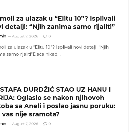
moli za ulazak u “Elitu 10”? Isplivali
i detalji: “Njih zanima samo rijaliti”
min
August 7, 2026
0
li za ulazak u “Elitu 10”? Isplivali novi detalji: “Njih
ma samo rijaliti”Dača nikad…
STAFA DURDŽIĆ STAO UZ HANU I
IJA: Oglasio se nakon njihovoh
oba sa Aneli i poslao jasnu poruku:
 vas nije sramota?
min
August 7, 2026
0