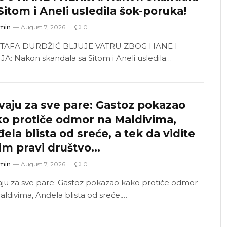
Sitom i Aneli usledila šok-poruka!
min
August 7, 2026
0
TAFA DURDŽIĆ BLJUJE VATRU ZBOG HANE I
JA: Nakon skandala sa Sitom i Aneli usledila…
vaju za sve pare: Gastoz pokazao
o protiče odmor na Maldivima,
ela blista od sreće, a tek da vidite
im pravi društvo…
min
August 7, 2026
0
aju za sve pare: Gastoz pokazao kako protiče odmor
aldivima, Anđela blista od sreće,…