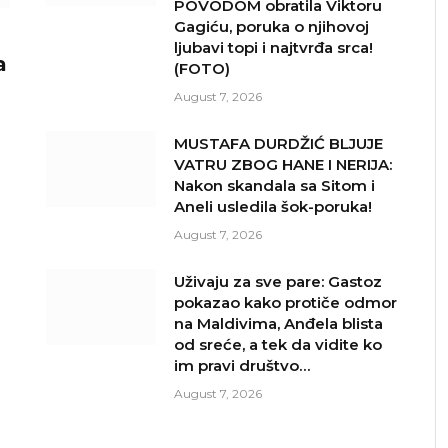
POVODOM obratila Viktoru
Gagiću, poruka o njihovoj
ljubavi topi i najtvrđa srca!
a
(FOTO)
August 7, 2026
MUSTAFA DURDŽIĆ BLJUJE
VATRU ZBOG HANE I NERIJA:
Nakon skandala sa Sitom i
Aneli usledila šok-poruka!
August 7, 2026
Uživaju za sve pare: Gastoz
pokazao kako protiče odmor
na Maldivima, Anđela blista
od sreće, a tek da vidite ko
im pravi društvo…
August 7, 2026