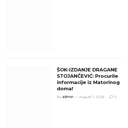
ŠOK-IZDANJE DRAGANE
STOJANČEVIĆ: Procurile
informacije iz Matorinog
doma!
By
admin
August 7, 2026
0