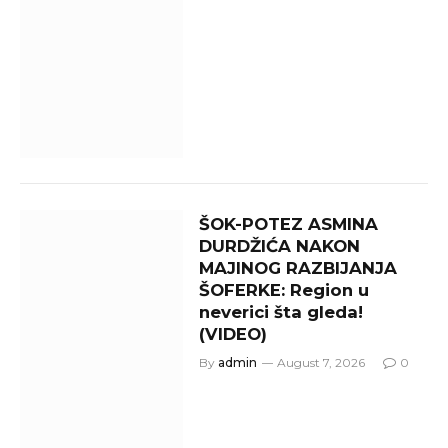
ŠOK-POTEZ ASMINA
DURDŽIĆA NAKON
MAJINOG RAZBIJANJA
ŠOFERKE: Region u
neverici šta gleda!
(VIDEO)
By
admin
August 7, 2026
0