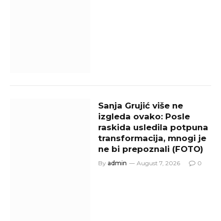
Sanja Grujić više ne
izgleda ovako: Posle
raskida usledila potpuna
transformacija, mnogi je
ne bi prepoznali (FOTO)
By
admin
August 7, 2026
0