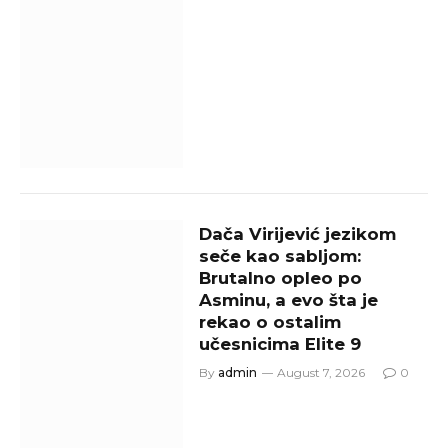
Dača Virijević jezikom
seče kao sabljom:
Brutalno opleo po
Asminu, a evo šta je
rekao o ostalim
učesnicima Elite 9
By
admin
August 7, 2026
0