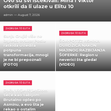
Ovo su svi iščekivali: Mina i Viktor
otkrili da li ulaze u Elitu 10
admin
August 7, 2026
ZADRUGA 10 ELITA
ZADRUGA 10 ELITA
Sanja Grujić više ne
izgleda ovako: Posle
ŠOK-POTEZ ASMINA
raskida usledila
DURDŽIĆA NAKON
potpuna
MAJINOG RAZBIJANJA
transformacija, mnogi
ŠOFERKE: Region u
je ne bi prepoznali
neverici šta gleda!
(FOTO)
(VIDEO)
ZADRUGA 10 ELITA
Dača Virijević jezikom
seče kao sabljom:
Brutalno opleo po
Asminu, a evo šta je
rekao o ostalim