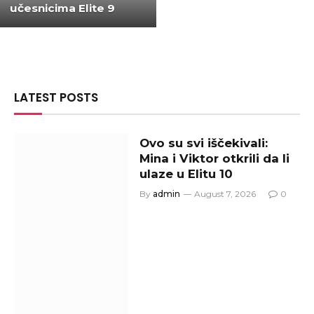
učesnicima Elite 9
LATEST POSTS
Ovo su svi iščekivali:
Mina i Viktor otkrili da li
ulaze u Elitu 10
By
admin
August 7, 2026
0