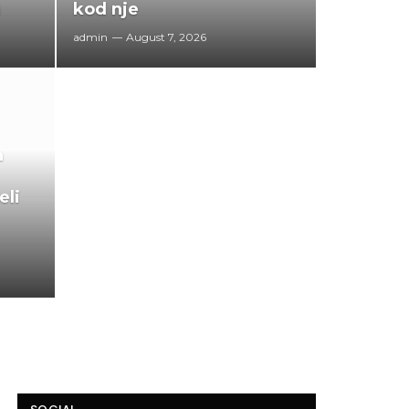
)
kod nje
admin
August 7, 2026
a
eli