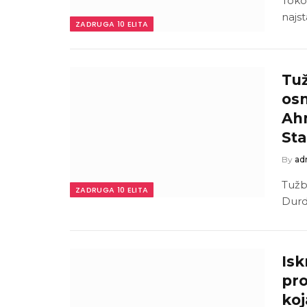
Toko
najst
ZADRUGA 10 ELITA
Tuž
osn
Ahm
St
By
ad
Tužb
ZADRUGA 10 ELITA
Durdž
Isk
pro
koj