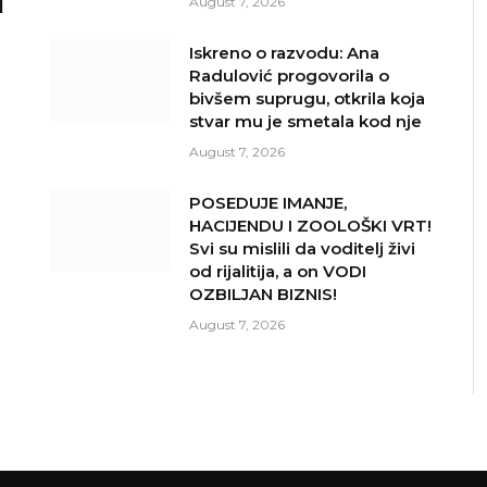
I
August 7, 2026
Iskreno o razvodu: Ana
Radulović progovorila o
bivšem suprugu, otkrila koja
stvar mu je smetala kod nje
August 7, 2026
POSEDUJE IMANJE,
HACIJENDU I ZOOLOŠKI VRT!
Svi su mislili da voditelj živi
od rijalitija, a on VODI
OZBILJAN BIZNIS!
August 7, 2026