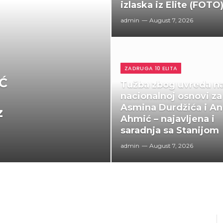
izlaska iz Elite (FOTO
admin
August 7, 2026
ZADRUGA 10 ELITA
Ć
Tužba zbog uvreda n
nacionalnoj osnovi za
Asmina Durdžića i An
z
Ahmić – najavljena i
saradnja sa Stanijom
admin
August 7, 2026