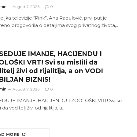
min
August 7, 2026
0
eljka televizije “Pink”, Ana Radulović, prvi put je
reno progovorila o detaljima svog privatnog života,…
SEDUJE IMANJE, HACIJENDU I
LOŠKI VRT! Svi su mislili da
itelj živi od rijalitija, a on VODI
BILJAN BIZNIS!
min
August 7, 2026
0
DUJE IMANJE, HACIJENDU I ZOOLOŠKI VRT! Svi su
i da voditelj živi od rijalitija, a…
AD MORE