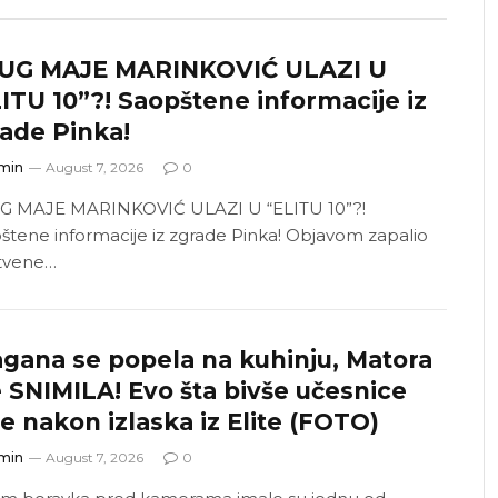
UG MAJE MARINKOVIĆ ULAZI U
ITU 10”?! Saopštene informacije iz
ade Pinka!
min
August 7, 2026
0
 MAJE MARINKOVIĆ ULAZI U “ELITU 10”?!
štene informacije iz zgrade Pinka! Objavom zapalio
tvene…
gana se popela na kuhinju, Matora
 SNIMILA! Evo šta bivše učesnice
e nakon izlaska iz Elite (FOTO)
min
August 7, 2026
0