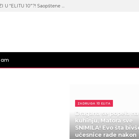
DRUG MAJE MARINKOVIĆ ULAZI U “ELITU 10”?! Saopštene informacije iz zgrade Pinka!
gram
ZADRUGA 10 ELITA
Dragana se popela na
kuhinju, Matora sve
SNIMILA! Evo šta bivš
učesnice rade nakon