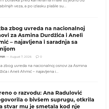
m boravka pred kamerama imale su jednu od
abilnijih veza, a po izlasku plašile su…
ba zbog uvreda na nacionalnoj
ovi za Asmina Durdžića i Aneli
ić – najavljena i saradnja sa
anijom
min
August 7, 2026
0
a zbog uvreda na nacionalnoj osnovi za Asmina
ića i Aneli Ahmić – najavljena i…
reno o razvodu: Ana Radulović
govorila o bivšem suprugu, otkrila
a stvar mu je smetala kod nje