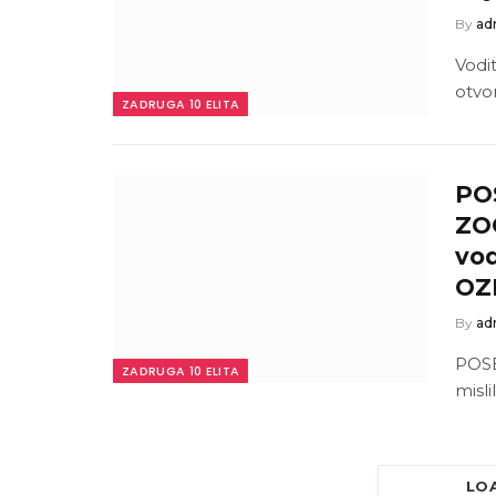
By
ad
Vodit
otvo
ZADRUGA 10 ELITA
PO
ZOO
vod
OZ
By
ad
POSE
ZADRUGA 10 ELITA
mislil
LO