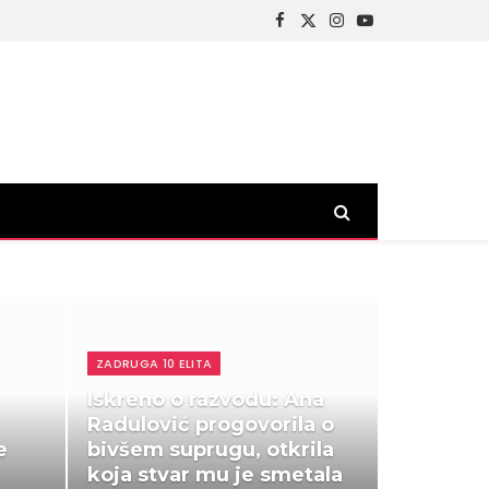
Facebook
X
Instagram
YouTube
(Twitter)
ZADRUGA 10 ELITA
Iskreno o razvodu: Ana
Radulović progovorila o
e
bivšem suprugu, otkrila
koja stvar mu je smetala