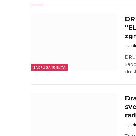
DR
“EL
zgr
By
ad
DRUG
Saop
ZADRUGA 10 ELITA
druš
Dra
sve
rad
By
ad