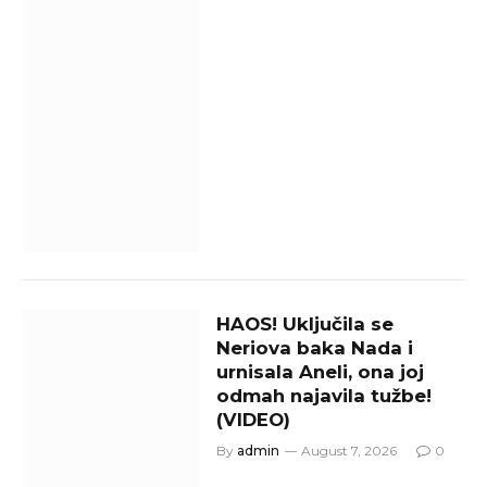
HAOS! Uključila se
Neriova baka Nada i
urnisala Aneli, ona joj
odmah najavila tužbe!
(VIDEO)
By
admin
August 7, 2026
0