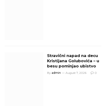
Stravični napad na decu
Kristijana Golubovića – u
besu pominjao ubistvo
By
admin
August 7, 2026
0