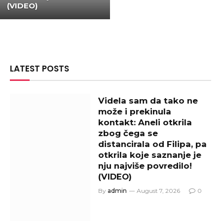
(VIDEO)
LATEST POSTS
Videla sam da tako ne
može i prekinula
kontakt: Aneli otkrila
zbog čega se
distancirala od Filipa, pa
otkrila koje saznanje je
nju najviše povredilo!
(VIDEO)
By
admin
August 7, 2026
0