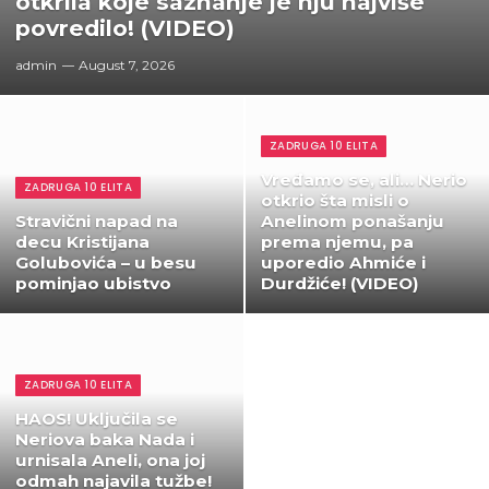
otkrila koje saznanje je nju najviše
povredilo! (VIDEO)
admin
August 7, 2026
ZADRUGA 10 ELITA
Vređamo se, ali… Nerio
ZADRUGA 10 ELITA
otkrio šta misli o
Stravični napad na
Anelinom ponašanju
decu Kristijana
prema njemu, pa
Golubovića – u besu
uporedio Ahmiće i
pominjao ubistvo
Durdžiće! (VIDEO)
ZADRUGA 10 ELITA
HAOS! Uključila se
Neriova baka Nada i
urnisala Aneli, ona joj
odmah najavila tužbe!