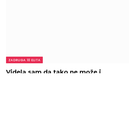
ZADRUGA 10 ELITA
Videla sam da tako ne može i
prekinula kontakt: Aneli otkrila zbog
čega se distancirala od Filipa, pa
otkrila koje saznanje je nju najviše
povredilo! (VIDEO)
By
admin
August 7, 2026
0
Voditelj Darko Tanasijević u večerašnjem izdanju
emisije “Narod pita” ugostio je Aneli Ahmić, Neria