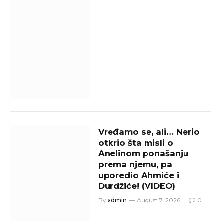
Vređamo se, ali… Nerio
otkrio šta misli o
Anelinom ponašanju
prema njemu, pa
uporedio Ahmiće i
Durdžiće! (VIDEO)
By
admin
August 7, 2026
0