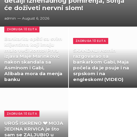
detalji iznenadnog pomirenja, Sofija
će doživeti nervni slom!
admin
August 6, 2026
ZADRUGA 10 ELITA
Bankarka opšti sa svim
ZADRUGA 10 ELITA
klijentima koji imaju
malo veći konto! Prva
SKANDAL! Asmin
izjava Maje Marinković
razgovarao sa
nakon skandala sa
bankarkom Gabi, Maja
Asminom i Gabi,
počela da je psuje i na
Alibaba mora da menja
srpskom i na
banku
engleskom! (VIDEO)
ZADRUGA 10 ELITA
UROŠ ISKRENO 💔 MOJA
JEDINA KRIVICA je što
sam se ZALJUBIO u