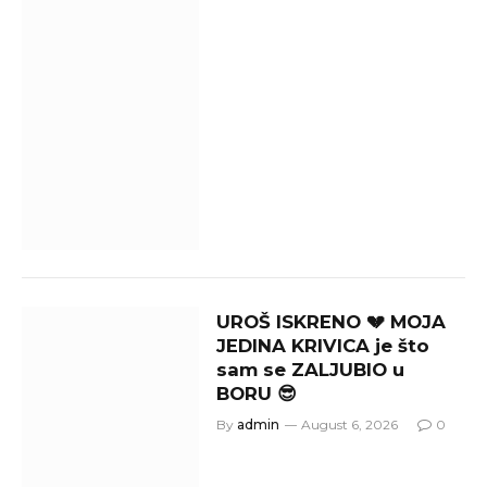
UROŠ ISKRENO 💔 MOJA
JEDINA KRIVICA je što
sam se ZALJUBIO u
BORU 😎
By
admin
August 6, 2026
0