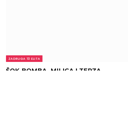
ZADRUGA 10 ELITA
ŠOK-BOMBA, MILICA I TERZA
ZAKAZALI NOVI SUSRET?! Ovo su svi
detalji iznenadnog pomirenja, Sofija
će doživeti nervni slom!
By
admin
August 6, 2026
0
ŠOK-BOMBA, MILICA I TERZA ZAKAZALI NOVI
SUSRET?! Ovo su svi detalji iznenadnog pomirenja,
Sofija će…