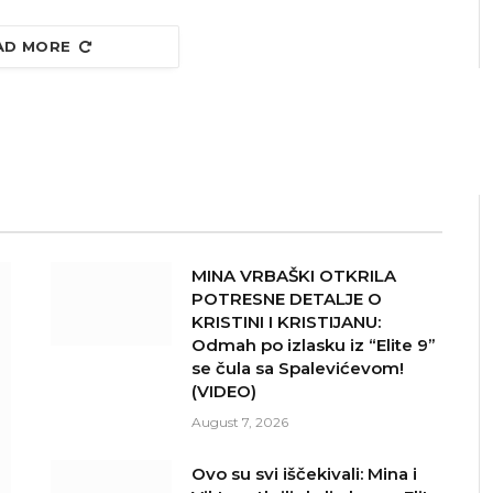
AD MORE
MINA VRBAŠKI OTKRILA
POTRESNE DETALJE O
KRISTINI I KRISTIJANU:
Odmah po izlasku iz “Elite 9”
se čula sa Spalevićevom!
(VIDEO)
August 7, 2026
Ovo su svi iščekivali: Mina i