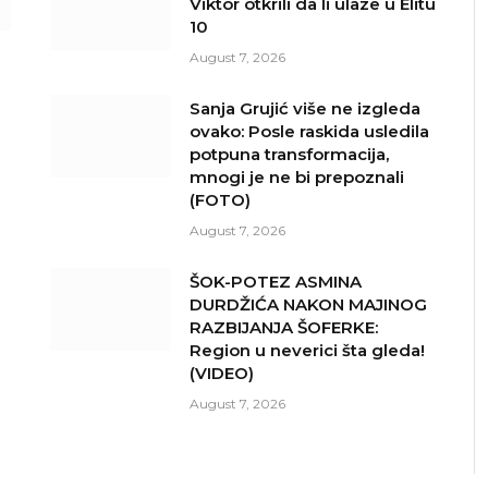
Viktor otkrili da li ulaze u Elitu
10
August 7, 2026
Sanja Grujić više ne izgleda
ovako: Posle raskida usledila
potpuna transformacija,
mnogi je ne bi prepoznali
(FOTO)
August 7, 2026
ŠOK-POTEZ ASMINA
DURDŽIĆA NAKON MAJINOG
RAZBIJANJA ŠOFERKE:
Region u neverici šta gleda!
(VIDEO)
August 7, 2026