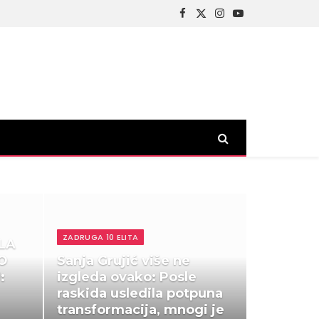
Facebook
X
Instagram
YouTube
(Twitter)
ZADRUGA 10 ELITA
LA
O
Sanja Grujić više ne
:
izgleda ovako: Posle
raskida usledila potpuna
transformacija, mnogi je