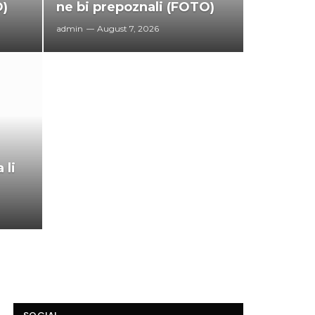
O)
ne bi prepoznali (FOTO)
admin
August 7, 2026
 li