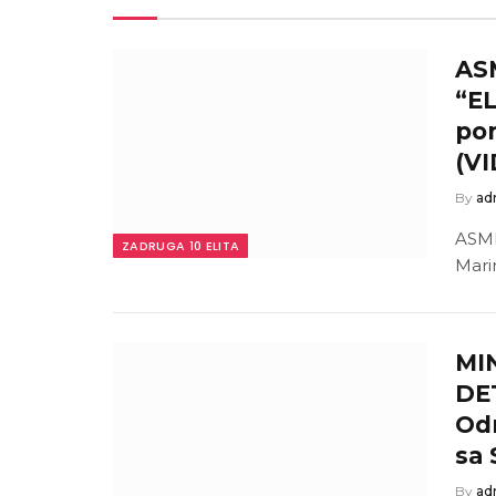
AS
“EL
pon
(V
By
ad
ASMI
ZADRUGA 10 ELITA
Mari
MI
DET
Odm
sa 
By
ad