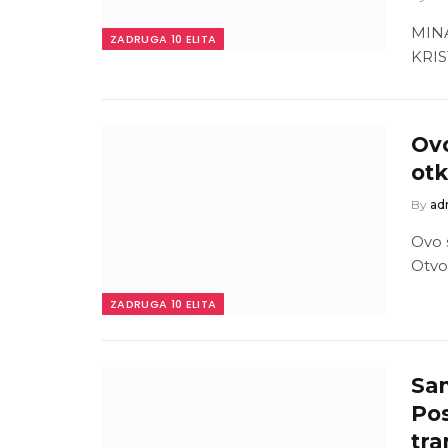
MIN
ZADRUGA 10 ELITA
KRIS
Ovo
otk
By
ad
Ovo s
Otvor
ZADRUGA 10 ELITA
San
Pos
tra