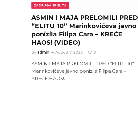
ZADRUGA 10 ELITA
ASMIN I MAJA PRELOMILI PRED
“ELITU 10” Marinkovićeva javno
ponizila Filipa Cara – KREĆE
HAOS! (VIDEO)
By
admin
August 7, 2026
0
ASMIN I MAJA PRELOMILI PRED “ELITU 10”
Marinkovićeva javno ponizila Filipa Cara –
KREĆE HAOS!…