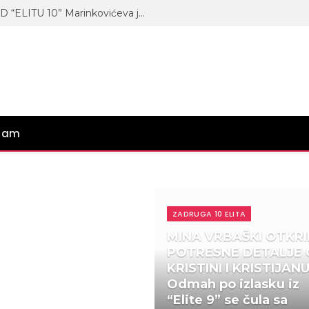
ASMIN I MAJA PRELOMILI PRED “ELITU 10” Marinkovićeva javno ponizila Filipa Cara – KREĆE HAOS! (VIDEO)
gram
ZADRUGA 10 ELITA
MINA VRBAŠKI OTKRI
POTRESNE DETALJE 
KRISTINI I KRISTIJANU
Odmah po izlasku iz
“Elite 9” se čula sa