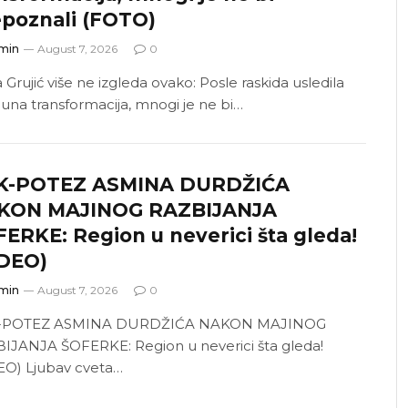
poznali (FOTO)
min
August 7, 2026
0
 Grujić više ne izgleda ovako: Posle raskida usledila
una transformacija, mnogi je ne bi…
K-POTEZ ASMINA DURDŽIĆA
KON MAJINOG RAZBIJANJA
ERKE: Region u neverici šta gleda!
IDEO)
min
August 7, 2026
0
-POTEZ ASMINA DURDŽIĆA NAKON MAJINOG
IJANJA ŠOFERKE: Region u neverici šta gleda!
EO) Ljubav cveta…