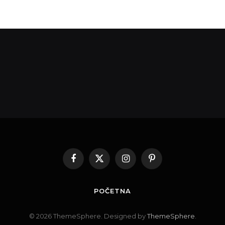
Facebook
X
Instagram
Pinterest
(Twitter)
POČETNA
© 2026 ThemeSphere. Designed by
ThemeSphere
.