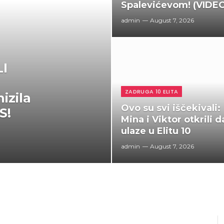
Spalevićevom! (VIDE
admin
August 7, 2026
I
ZADRUGA 10 ELITA
izila
Ovo su svi iščekivali:
S!
Mina i Viktor otkrili da
ulaze u Elitu 10
admin
August 7, 2026