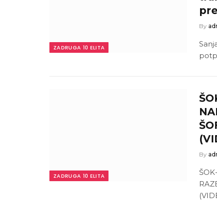
pre
By
ad
Sanja
ZADRUGA 10 ELITA
potp
ŠO
NA
ŠOF
(V
By
ad
ŠOK
ZADRUGA 10 ELITA
RAZB
(VID