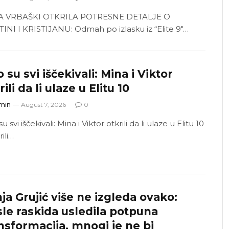
A VRBAŠKI OTKRILA POTRESNE DETALJE O
TINI I KRISTIJANU: Odmah po izlasku iz “Elite 9″…
 su svi iščekivali: Mina i Viktor
rili da li ulaze u Elitu 10
min
August 7, 2026
0
u svi iščekivali: Mina i Viktor otkrili da li ulaze u Elitu 10
ili…
ja Grujić više ne izgleda ovako:
le raskida usledila potpuna
nsformacija, mnogi je ne bi