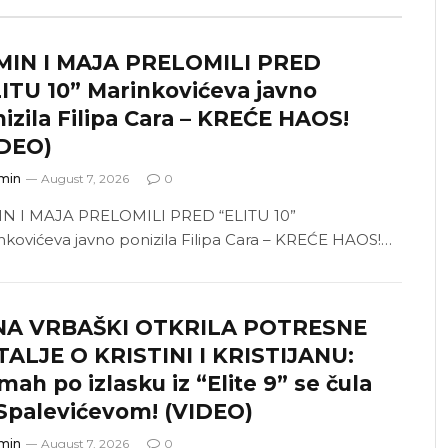
MIN I MAJA PRELOMILI PRED
ITU 10” Marinkovićeva javno
izila Filipa Cara – KREĆE HAOS!
IDEO)
min
August 7, 2026
0
N I MAJA PRELOMILI PRED “ELITU 10”
nkovićeva javno ponizila Filipa Cara – KREĆE HAOS!…
NA VRBAŠKI OTKRILA POTRESNE
ALJE O KRISTINI I KRISTIJANU:
ah po izlasku iz “Elite 9” se čula
Spalevićevom! (VIDEO)
min
August 7, 2026
0