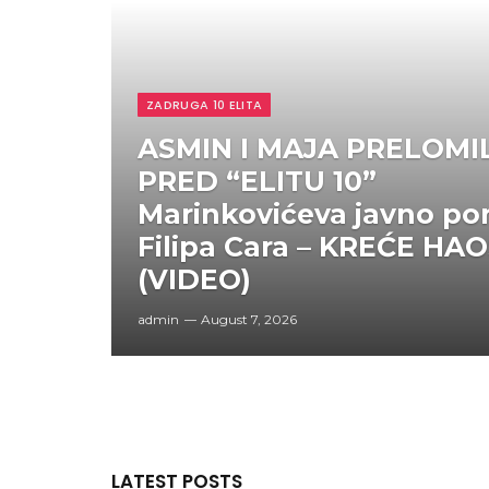
ZADRUGA 10 ELITA
ASMIN I MAJA PRELOMIL
PRED “ELITU 10”
Marinkovićeva javno pon
Filipa Cara – KREĆE HAO
(VIDEO)
admin
August 7, 2026
LATEST POSTS