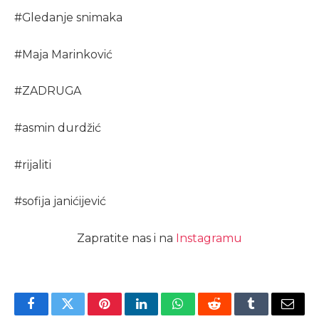
#
Gledanje snimaka
#
Maja Marinković
#
ZADRUGA
#
asmin durdžić
#
rijaliti
#
sofija janićijević
Zapratite nas i na
Instagramu
Facebook
Twitter
Pinterest
LinkedIn
WhatsApp
Reddit
Tumblr
Email