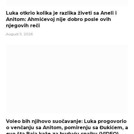
Luka otkrio kolika je razlika živeti sa Aneli i
Anitom: Ahmićevoj nije dobro posle ovih
njegovih reči
August 9, 2026
Voleo bih njihovo suočavanje: Luka progovorio
o venčanju sa Anitom, pomirenju sa Đukićem, a
evo šta Baja kaže za buduću snajku (VIDEO)