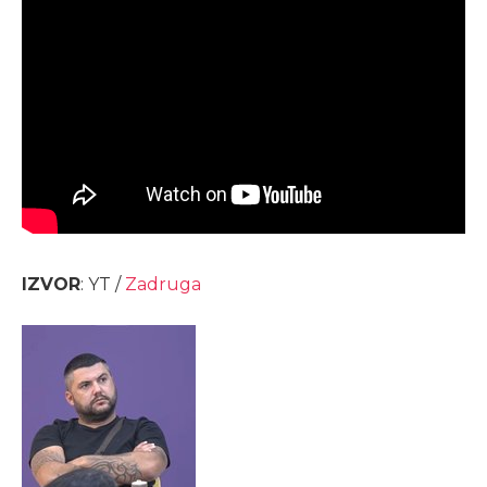
IZVOR
: YT /
Zadruga