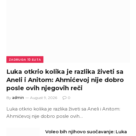
ZADRUGA 10 ELITA
Luka otkrio kolika je razlika živeti sa
Aneli i Anitom: Ahmićevoj nije dobro
posle ovih njegovih reči
By
admin
August 9, 2026
0
Luka otkrio kolika je razlika živeti sa Aneli i Anitom:
Ahmićevoj nije dobro posle ovih…
Voleo bih njihovo suočavanje: Luka