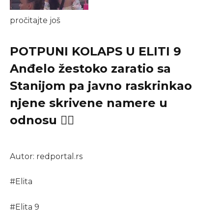
pročitajte još
POTPUNI KOLAPS U ELITI 9
Anđelo žestoko zaratio sa
Stanijom pa javno raskrinkao
njene skrivene namere u
odnosu 🙂‍↕️
Autor: redportal.rs
#
Elita
#
Elita 9