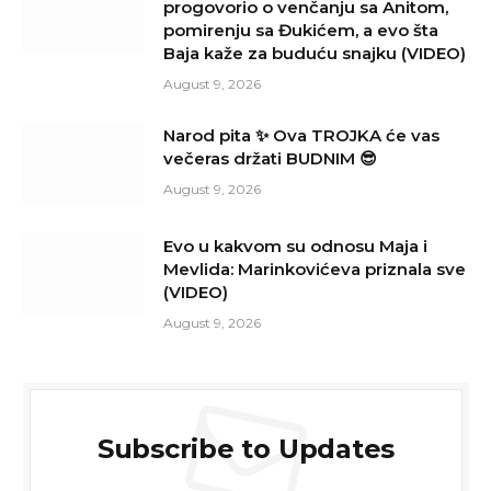
progovorio o venčanju sa Anitom,
pomirenju sa Đukićem, a evo šta
Baja kaže za buduću snajku (VIDEO)
August 9, 2026
Narod pita ✨ Ova TROJKA će vas
večeras držati BUDNIM 😎
August 9, 2026
Evo u kakvom su odnosu Maja i
Mevlida: Marinkovićeva priznala sve
(VIDEO)
August 9, 2026
Subscribe to Updates