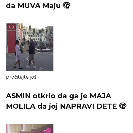
da MUVA Maju 🫣
pročitajte još
ASMIN otkrio da ga je MAJA
MOLILA da joj NAPRAVI DETE 🫣