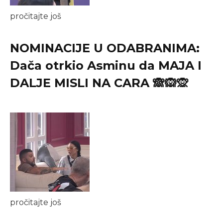
pročitajte još
NOMINACIJE U ODABRANIMA:
Dača otrkio Asminu da MAJA I
DALJE MISLI NA CARA 🙈🙉🙊
pročitajte još