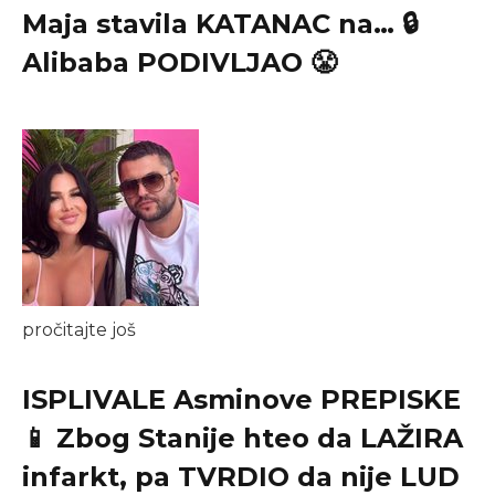
Maja stavila KATANAC na… 🔒
Alibaba PODIVLJAO 😤
pročitajte još
ISPLIVALE Asminove PREPISKE
📱 Zbog Stanije hteo da LAŽIRA
infarkt, pa TVRDIO da nije LUD