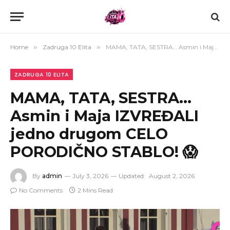
Home
»
Zadruga 10 Elita
»
MAMA, TATA, SESTRA… Asmin i Maja IZVREĐALI jedno drugom CELO PORODIČNO STABLO! 😱
ZADRUGA 10 ELITA
MAMA, TATA, SESTRA…
Asmin i Maja IZVREĐALI
jedno drugom CELO
PORODIČNO STABLO! 😱
By
admin
July 3, 2026
Updated:
August 2, 2026
No Comments
2 Mins Read