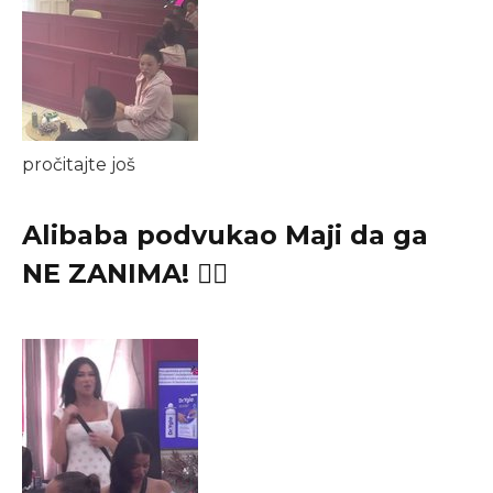
pročitajte još
Alibaba podvukao Maji da ga
NE ZANIMA! 🙅‍♂️