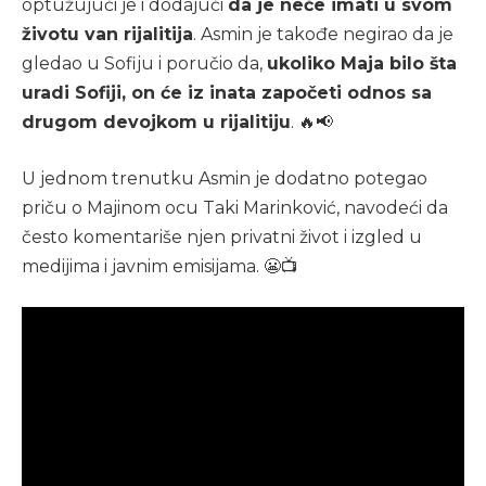
optužujući je i dodajući
da je neće imati u svom
životu van rijalitija
. Asmin je takođe negirao da je
gledao u Sofiju i poručio da,
ukoliko Maja bilo šta
uradi Sofiji, on će iz inata započeti odnos sa
drugom devojkom u rijalitiju
. 🔥📢
U jednom trenutku Asmin je dodatno potegao
priču o Majinom ocu Taki Marinković, navodeći da
često komentariše njen privatni život i izgled u
medijima i javnim emisijama. 😬📺