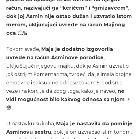
račun, nazivajući ga “kerićem” i “gmizavcem”,
dok joj Asmin nije ostao dužan i uzvratio istom
merom, uključujući uvrede na račun Majinog
oca
. 💥🚨
Tokom svađe,
Maja je dodatno izgovorila
uvrede na račun Asminove porodice
,
uključujući njegovu majku, dok je Asmin uzvratio
još oštrijim komentarima, tvrdeći da je imala brojne
emotivne i seksualne odnose tokom 5-godišnje
veze i nakon, te da zbog toga, kako je naveo,
ne
vidi mogućnost bilo kakvog odnosa sa njom
. ⚡
😳
U nastavku sukoba,
Maja je nastavila da pominje
Asminovu sestru
, dok je on uzvraćao istim tonom,