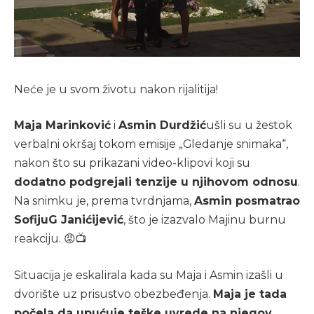
Neće je u svom životu nakon rijalitija!
Maja Marinković
i
Asmin Durdžić
ušli su u žestok
verbalni okršaj tokom emisije „Gledanje snimaka“,
nakon što su prikazani video-klipovi koji su
dodatno podgrejali tenzije u njihovom odnosu
.
Na snimku je, prema tvrdnjama,
Asmin posmatrao
SofijuG Janićijević
, što je izazvalo Majinu burnu
reakciju. 😡📺
Situacija je eskalirala kada su Maja i Asmin izašli u
dvorište uz prisustvo obezbeđenja.
Maja je tada
počela da upućuje teške uvrede na njegov