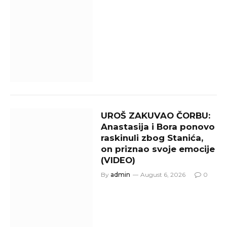
UROŠ ZAKUVAO ČORBU:
Anastasija i Bora ponovo
raskinuli zbog Stanića,
on priznao svoje emocije
(VIDEO)
By
admin
August 6, 2026
0