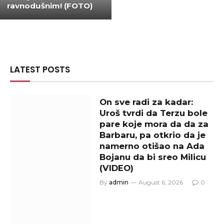
ravnodušnim! (FOTO)
LATEST POSTS
On sve radi za kadar:
Uroš tvrdi da Terzu bole
pare koje mora da da za
Barbaru, pa otkrio da je
namerno otišao na Ada
Bojanu da bi sreo Milicu
(VIDEO)
By
admin
August 6, 2026
0