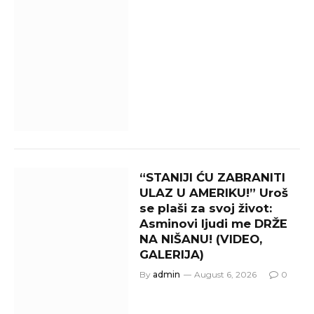
“STANIJI ĆU ZABRANITI
ULAZ U AMERIKU!” Uroš
se plaši za svoj život:
Asminovi ljudi me DRŽE
NA NIŠANU! (VIDEO,
GALERIJA)
By
admin
August 6, 2026
0