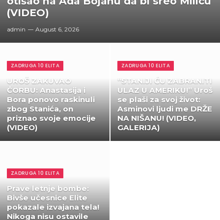
otišao na Ada Bojanu da bi sreo Milicu
(VIDEO)
admin
August 6, 2026
ZADRUGA 10 ELITA
ZADRUGA 10 ELITA
UROŠ ZAKUVAO
“STANIJI ĆU ZABRANITI
ČORBU: Anastasija i
ULAZ U AMERIKU!” Uroš
Bora ponovo raskinuli
se plaši za svoj život:
zbog Stanića, on
Asminovi ljudi me DRŽE
priznao svoje emocije
NA NIŠANU! (VIDEO,
(VIDEO)
GALERIJA)
ZADRUGA 10 ELITA
Prave letnje bombe:
Bivše učesnice Elite
pokazale izvajana tela!
Nikoga nisu ostavile