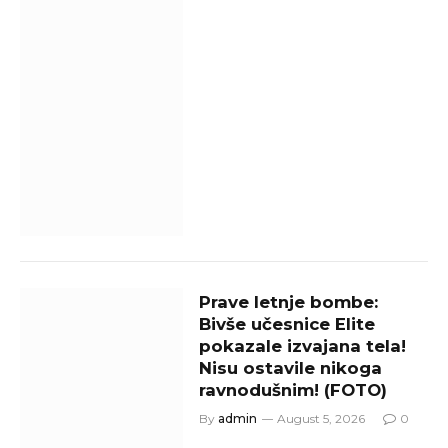
Prave letnje bombe:
Bivše učesnice Elite
pokazale izvajana tela!
Nisu ostavile nikoga
ravnodušnim! (FOTO)
By
admin
August 5, 2026
0