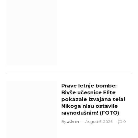
Prave letnje bombe:
Bivše učesnice Elite
pokazale izvajana tela!
Nikoga nisu ostavile
ravnodušnim! (FOTO)
By
admin
August 5, 2026
0