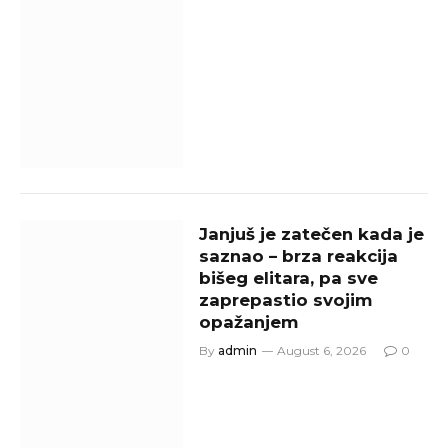
Janjuš je zatečen kada je
saznao – brza reakcija
bišeg elitara, pa sve
zaprepastio svojim
opažanjem
By
admin
August 6, 2026
0