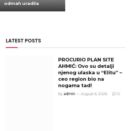
odmah uradila
LATEST POSTS
PROCURIO PLAN SITE
AHMIĆ: Ovo su detalji
njenog ulaska u “Elitu” –
ceo region bio na
nogama tad!
By
admin
August 6, 2026
0