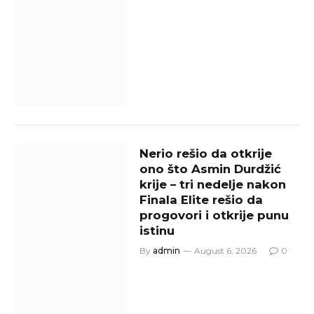
Nerio rešio da otkrije
ono što Asmin Durdžić
krije – tri nedelje nakon
Finala Elite rešio da
progovori i otkrije punu
istinu
By
admin
August 6, 2026
0