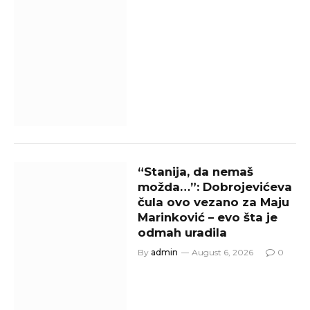
“Stanija, da nemaš
možda…”: Dobrojevićeva
čula ovo vezano za Maju
Marinković – evo šta je
odmah uradila
By
admin
August 6, 2026
0