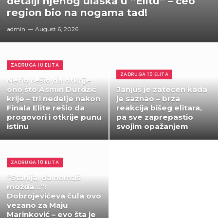
detalji njenog ulaska u “Elitu” – ceo
region bio na nogama tad!
admin
August 6, 2026
ZADRUGA 10 ELITA
ZADRUGA 10 ELITA
Nerio rešio da otkrije
ono što Asmin Durdžić
Janjuš je zatečen kada
krije – tri nedelje nakon
je saznao – brza
Finala Elite rešio da
reakcija bišeg elitara,
progovori i otkrije punu
pa sve zaprepastio
istinu
svojim opažanjem
ZADRUGA 10 ELITA
“Stanija, da nemaš
možda…”:
Dobrojevićeva čula ovo
vezano za Maju
Marinković – evo šta je