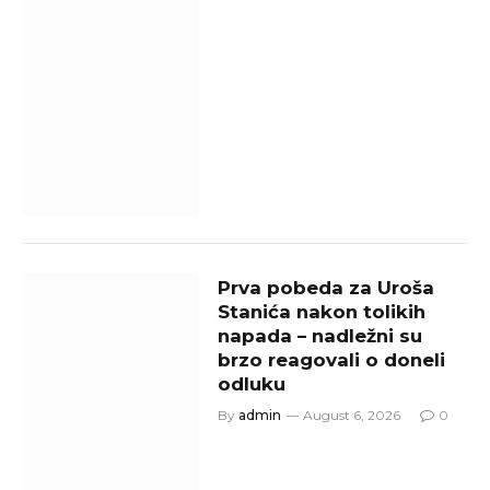
Prva pobeda za Uroša
Stanića nakon tolikih
napada – nadležni su
brzo reagovali o doneli
odluku
By
admin
August 6, 2026
0