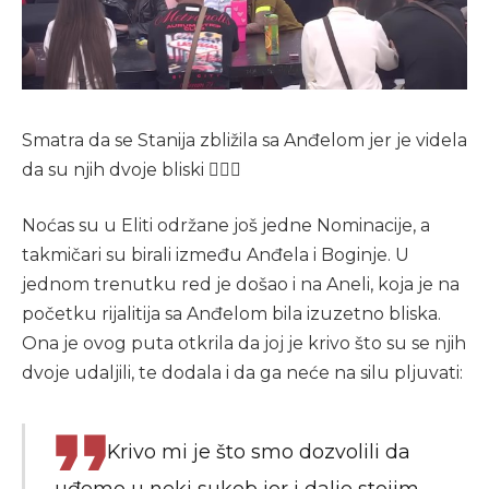
Smatra da se Stanija zbližila sa Anđelom jer je videla
da su njih dvoje bliski 🤷🏻‍♀️
Noćas su u Eliti održane još jedne Nominacije, a
takmičari su birali između Anđela i Boginje. U
jednom trenutku red je došao i na Aneli, koja je na
početku rijalitija sa Anđelom bila izuzetno bliska.
Ona je ovog puta otkrila da joj je krivo što su se njih
dvoje udaljili, te dodala i da ga neće na silu pljuvati:
Krivo mi je što smo dozvolili da
uđemo u neki sukob jer i dalje stojim