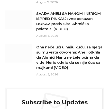
August 7, 2026
SVAĐA ANELI SA HANOM I NERIOM
ISPRED PINKA! Javno pokazan
DOKAZ protiv Site, Ahmićka
poletela! (VIDEO)
August 6, 2026
Ona neće ući u našu kuću, za njega
su mu vrata otvorena: Aneli otkrila
da Ahmići Hanu ne žele očima da
vide, Nerio otkrio da se nije čuo sa
majkom! (VIDEO)
August 6, 2026
Subscribe to Updates