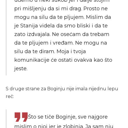
pri mišljenju da si mi drag. Prosto ne
mogu na silu da te pljujem. Mislim da
je Stanija videla da smo bliski i da te
zato izdvajala. Ne osećam da trebam
da te pljujem i vređam. Ne mogu na
silu da te diram. Moja i tvoja
komunikacije će ostati ovakva kao što
jeste.
S druge strane za Boginju nije imala nijednu lepu
reč:
Što se tiče Boginje, sve najgore
mislim o njoj jer je zlobinja. Ja sam nju