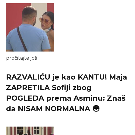
pročitajte još
RAZVALIĆU je kao KANTU! Maja
ZAPRETILA Sofiji zbog
POGLEDA prema Asminu: Znaš
da NISAM NORMALNA 😳