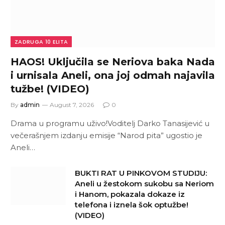
ZADRUGA 10 ELITA
HAOS! Uključila se Neriova baka Nada
i urnisala Aneli, ona joj odmah najavila
tužbe! (VIDEO)
By
admin
August 7, 2026
0
Drama u programu uživo!Voditelj Darko Tanasijević u
večerašnjem izdanju emisije “Narod pita” ugostio je
Aneli…
BUKTI RAT U PINKOVOM STUDIJU:
Aneli u žestokom sukobu sa Neriom
i Hanom, pokazala dokaze iz
telefona i iznela šok optužbe!
(VIDEO)