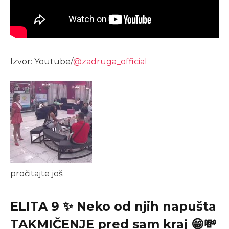
Izvor: Youtube/
@zadruga_official
pročitajte još
ELITA 9 ✨ Neko od njih napušta
TAKMIČENJE pred sam kraj 😁💸