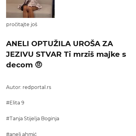
pročitajte još
ANELI OPTUŽILA UROŠA ZA
JEZIVU STVAR Ti mrziš majke s
decom 🤨
Autor: redportal.rs
#
Elita 9
#
Tanja Stijelja Boginja
#
aneli ahmić