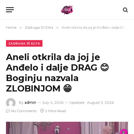
Home
»
Zadruga 10 Elita
»
Aneli otkrila da joj je Anđelo i dalje DRAG 😊 Boginju nazvala ZLOBINJOM 😁
ZADRUGA 10 ELITA
Aneli otkrila da joj je
Anđelo i dalje DRAG 😊
Boginju nazvala
ZLOBINJOM 😁
By
admin
July 4, 2026
Updated:
August 3, 2026
No Comments
2 Mins Read