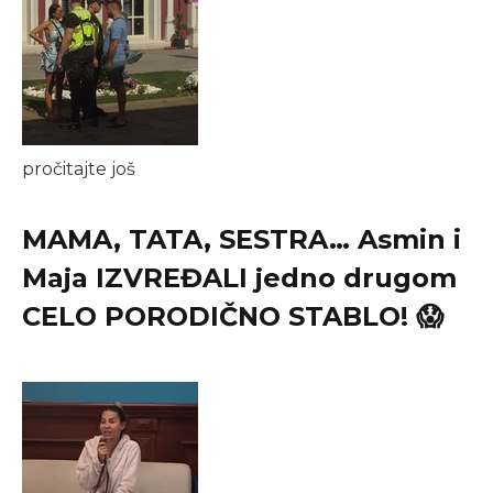
pročitajte još
MAMA, TATA, SESTRA… Asmin i
Maja IZVREĐALI jedno drugom
CELO PORODIČNO STABLO! 😱