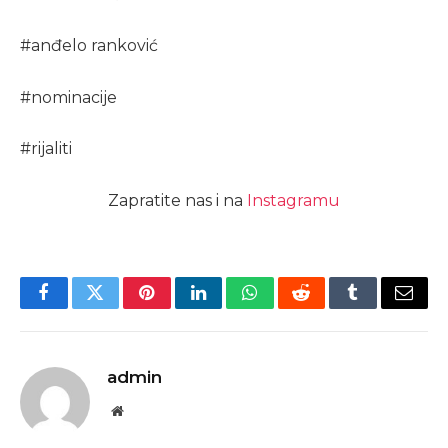
#
anđelo ranković
#
nominacije
#
rijaliti
Zapratite nas i na
Instagramu
Facebook
Twitter
Pinterest
LinkedIn
WhatsApp
Reddit
Tumblr
Email
admin
Website