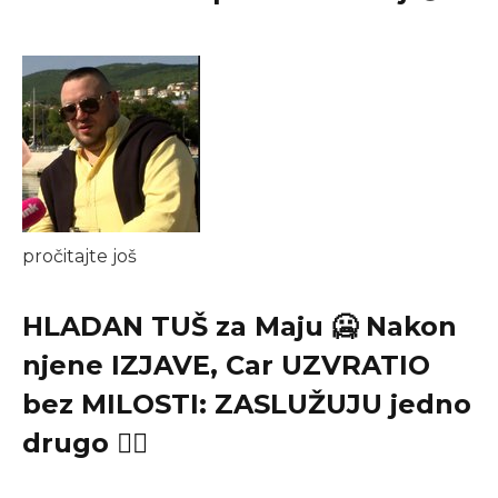
pročitajte još
HLADAN TUŠ za Maju 🥶 Nakon
njene IZJAVE, Car UZVRATIO
bez MILOSTI: ZASLUŽUJU jedno
drugo ✋🏻