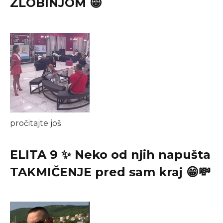
ZLOBINJOM 😁
pročitajte još
ELITA 9 ✨ Neko od njih napušta
TAKMIČENJE pred sam kraj 😁💸