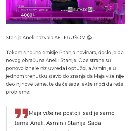
Stanija Aneli nazvala AFTERUŠOM 😱
Tokom sinoćne emisije Pitanja novinara, došlo je do
novog obračuna Aneli i Stanije. Obe strane su
ponovo iznele niz uvreda i optužbi, a Asmin je u
jednom trenutku stavio do znanja da Maja više nije
deo njihove teme, te da će sada lakše moći da reše
probleme:
Maja više ne postoji, sad je samo
tema Aneli, Asmin i Stanija. Sada