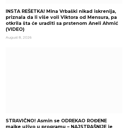
INSTA REŠETKA! Mina Vrbaški nikad iskrenija,
priznala da li više voli Viktora od Mensura, pa
otkrila šta će uraditi sa prstenom Aneli Ahmić
(VIDEO)
August 8, 2026
STRAVIČNO! Asmin se ODREKAO ROĐENE
majke uživo u programu – NAJSTRAŠNIJE je