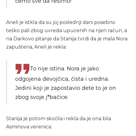
ćemo sve da rešimo!
Aneli je istkla da su joj poslednji dani posebno
teško pali zbog uvreda upućenih na njen račun, a
na Darkovo pitanje da Stanija tvrdi da je mala Nora
zapuštena, Aneli je rekla:
To nije istina. Nora je jako
odgojena devojčica, čista i uredna.
Jedini koji je zapostavio dete to je on
zbog svoje j*bačice.
Stanija je potom skočila i rekla da je ona bila
Asminova verenica: