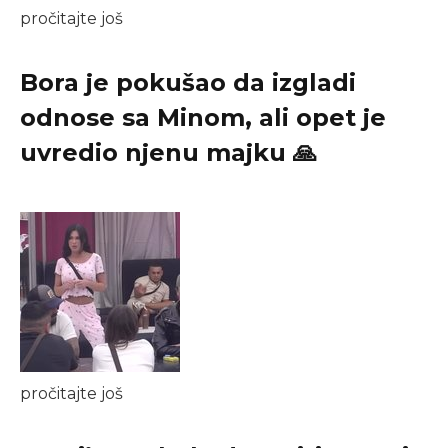
pročitajte još
Bora je pokušao da izgladi
odnose sa Minom, ali opet je
uvredio njenu majku 🙏
pročitajte još