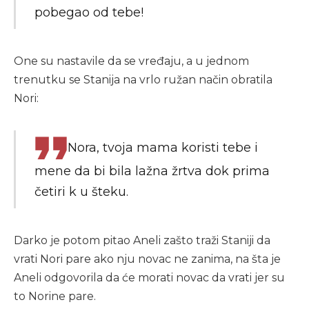
pobegao od tebe!
One su nastavile da se vređaju, a u jednom
trenutku se Stanija na vrlo ružan način obratila
Nori:
Nora, tvoja mama koristi tebe i
mene da bi bila lažna žrtva dok prima
četiri k u šteku.
Darko je potom pitao Aneli zašto traži Staniji da
vrati Nori pare ako nju novac ne zanima, na šta je
Aneli odgovorila da će morati novac da vrati jer su
to Norine pare.