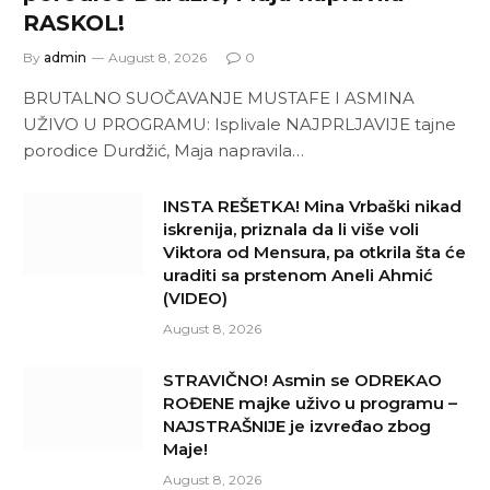
RASKOL!
By
admin
August 8, 2026
0
BRUTALNO SUOČAVANJE MUSTAFE I ASMINA
UŽIVO U PROGRAMU: Isplivale NAJPRLJAVIJE tajne
porodice Durdžić, Maja napravila…
INSTA REŠETKA! Mina Vrbaški nikad
iskrenija, priznala da li više voli
Viktora od Mensura, pa otkrila šta će
uraditi sa prstenom Aneli Ahmić
(VIDEO)
August 8, 2026
STRAVIČNO! Asmin se ODREKAO
ROĐENE majke uživo u programu –
NAJSTRAŠNIJE je izvređao zbog
Maje!
August 8, 2026