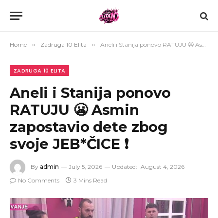
Home
»
Zadruga 10 Elita
»
Aneli i Stanija ponovo RATUJU 😬 Asmin zapostavio dete zbog svoje JEB*ČICE ❗
ZADRUGA 10 ELITA
Aneli i Stanija ponovo
RATUJU 😬 Asmin
zapostavio dete zbog
svoje JEB*ČICE ❗
By
admin
July 5, 2026
Updated:
August 4, 2026
No Comments
3 Mins Read