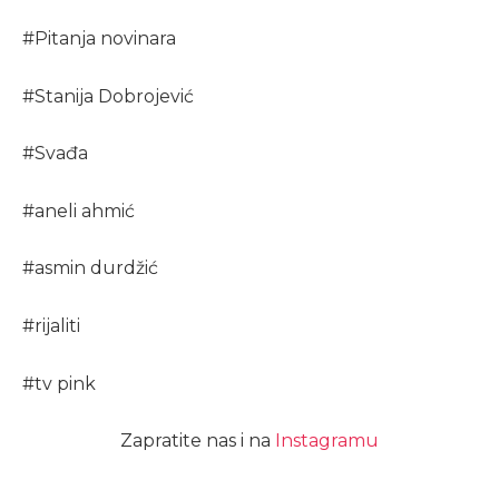
#
Pitanja novinara
#
Stanija Dobrojević
#
Svađa
#
aneli ahmić
#
asmin durdžić
#
rijaliti
#
tv pink
Zapratite nas i na
Instagramu