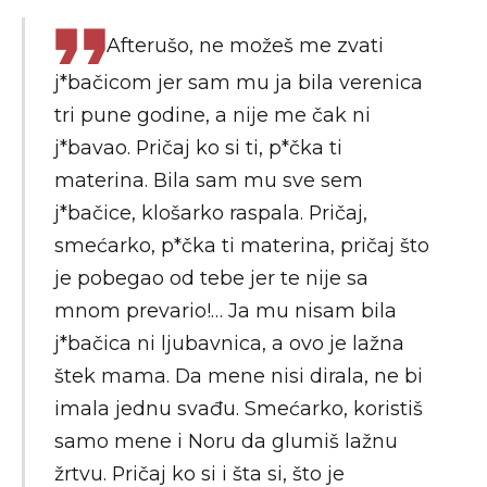
Afterušo, ne možeš me zvati
j*bačicom jer sam mu ja bila verenica
tri pune godine, a nije me čak ni
j*bavao. Pričaj ko si ti, p*čka ti
materina. Bila sam mu sve sem
j*bačice, klošarko raspala. Pričaj,
smećarko, p*čka ti materina, pričaj što
je pobegao od tebe jer te nije sa
mnom prevario!… Ja mu nisam bila
j*bačica ni ljubavnica, a ovo je lažna
štek mama. Da mene nisi dirala, ne bi
imala jednu svađu. Smećarko, koristiš
samo mene i Noru da glumiš lažnu
žrtvu. Pričaj ko si i šta si, što je