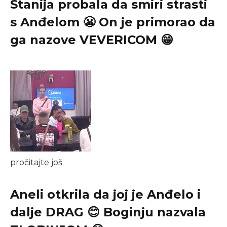
Stanija probala da smiri strasti
s Anđelom 😬 On je primorao da
ga nazove VEVERICOM 😁
pročitajte još
Aneli otkrila da joj je Anđelo i
dalje DRAG 😊 Boginju nazvala