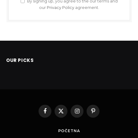
By signing up, you agree to the our terms and
our
Privacy Policy
agreement.
OUR PICKS
Facebook
X
Instagram
Pinterest
(Twitter)
POČETNA