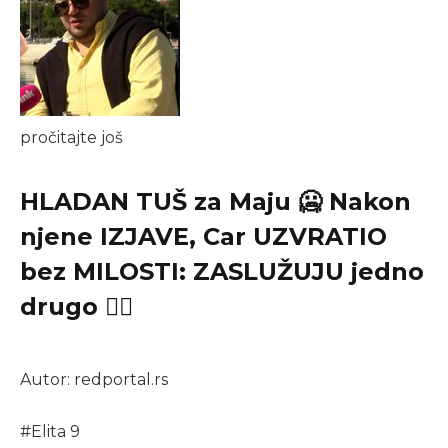
pročitajte još
HLADAN TUŠ za Maju 🥶 Nakon
njene IZJAVE, Car UZVRATIO
bez MILOSTI: ZASLUŽUJU jedno
drugo ✋🏻
Autor: redportal.rs
#
Elita 9